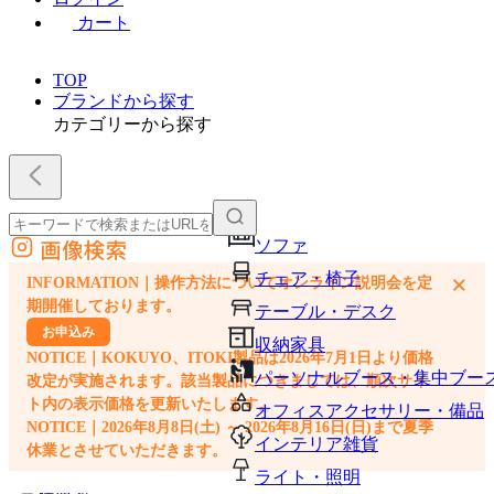
カート
TOP
ブランドから探す
カテゴリーから探す
画像検索
ソファ
外部サイトの商品をカートに追加
チェア・椅子
×
INFORMATION｜操作方法についてオンライン説明会を定
他のサイトで見つけた商品ページのURLを貼り付けて、カートに追加できます
期開催しております。
テーブル・デスク
お申込み
収納家具
NOTICE｜KOKUYO、ITOKI製品は2026年7月1日より価格
パーソナルブース・集中ブー
改定が実施されます。該当製品につきましては、順次サイ
ト内の表示価格を更新いたします。
オフィスアクセサリー・備品
NOTICE｜2026年8月8日(土) ～ 2026年8月16日(日)まで夏季
インテリア雑貨
休業とさせていただきます。
ライト・照明