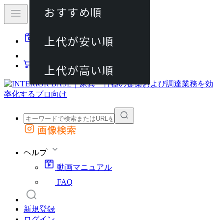
おすすめ順
80件
上代が安い順
動画マニュアル
120件
FAQ
カート
上代が高い順
画像検索
外部サイトの商品をカートに追加
他のサイトで見つけた商品ページのURLを貼り付けて、カートに追加できます
ヘルプ
動画マニュアル
FAQ
新規登録
ログイン