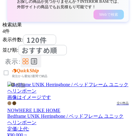
お探しの商品が見つかりませんか？INTERIOR BASEでは、
外部サイトの商品でもお見積もり可能です！
Webで検索
検索結果
4
件
120件
表示件数:
おすすめ順
並び順:
表示:
QuickShip
発注から最短2週間で納品
廃盤
画像はイメージです
全6商品
NOWHERE LIKE HOME
Bedframe UNIK Herringbone / ベッドフレーム ユニック
ヘリンボーン
定価/上代:
¥90,000 ~