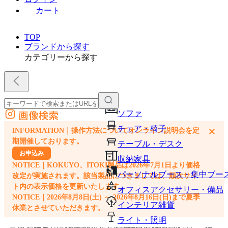
カート
TOP
ブランドから探す
カテゴリーから探す
画像検索
ソファ
外部サイトの商品をカートに追加
チェア・椅子
×
INFORMATION｜操作方法についてオンライン説明会を定
他のサイトで見つけた商品ページのURLを貼り付けて、カートに追加できます
期開催しております。
テーブル・デスク
お申込み
収納家具
NOTICE｜KOKUYO、ITOKI製品は2026年7月1日より価格
パーソナルブース・集中ブー
改定が実施されます。該当製品につきましては、順次サイ
ト内の表示価格を更新いたします。
オフィスアクセサリー・備品
NOTICE｜2026年8月8日(土) ～ 2026年8月16日(日)まで夏季
インテリア雑貨
休業とさせていただきます。
ライト・照明