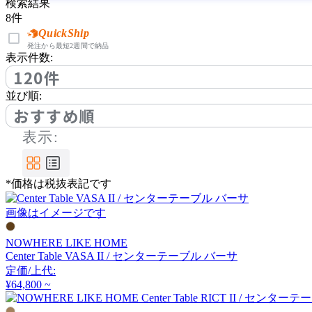
bellacontte
検索結果
8
件
ベラコンテ
QuickShip
発注から最短2週間で納品
表示件数:
120件
BoConcept
並び順:
おすすめ順
ボーコンセプト
表示:
by interiors
*価格は税抜表記です
バイインテリアズ
画像はイメージです
CARBON STOCK FURNI
NOWHERE LIKE HOME
TURE
Center Table VASA II / センターテーブル バーサ
カーボンストックファニ
定価/上代:
¥64,800 ~
チャー