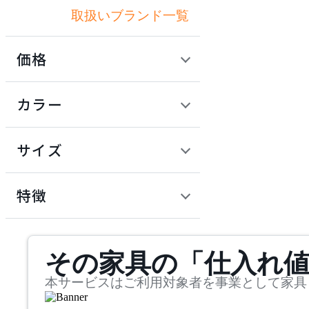
取扱いブランド一覧
アクメファニチャー
価格
ADAL
定価 / 上代 (税抜)
検索
カラー
アダル
~
円
サイズ
ADAL TOTAL INTERIOR
COLLECTION
幅
アダルトータルインテリ
検索
特徴
アコレクション
~
ARIAKE
mm
サステナビリティ商品
その家具の「仕入れ
奥行
検索
アリアケ
~
本サービスはご利用対象者を事業として家具
arper