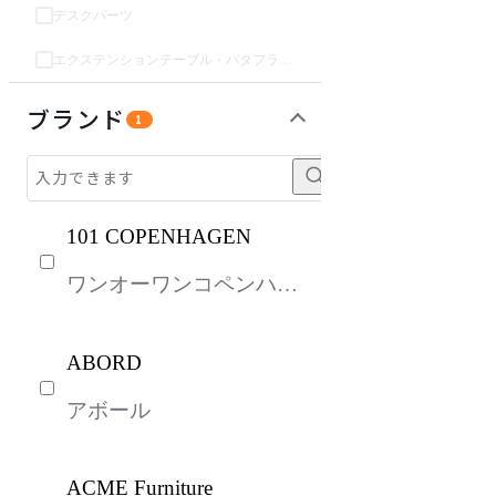
デスクパーツ
エクステンションテーブル・バタフライテーブル・伸長テーブル
収納家具
インテリア雑貨
ベッド・寝具
パーソナルブース・集中ブース
オフィスアクセサリー・備品
ライト・照明
ガーデン・屋外
キッズ家具
生活家電
キッチン家電
建具
オフプライス什器
ブランド
1
101 COPENHAGEN
ワンオーワンコペンハー
ゲン
ABORD
アボール
ACME Furniture