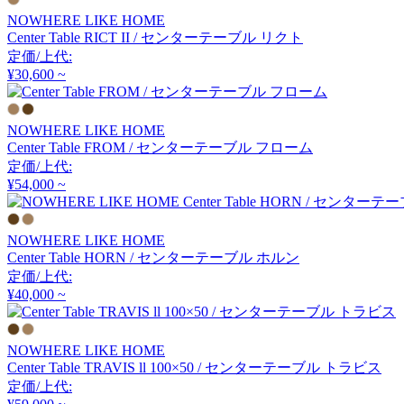
Coccole
NOWHERE LIKE HOME
Center Table RICT II / センターテーブル リクト
コッコレ
定価/上代:
¥30,600 ~
COMPLEX UNIVERSAL
NOWHERE LIKE HOME
FURNITURE SUPPLY
Center Table FROM / センターテーブル フローム
コンプレックスユニバー
定価/上代:
サルファニチャーサプラ
¥54,000 ~
イ
CondeHouse
NOWHERE LIKE HOME
カンディハウス
Center Table HORN / センターテーブル ホルン
定価/上代:
¥40,000 ~
CRUSH CRASH PROJECT
NOWHERE LIKE HOME
クラッシュクラッシュプ
Center Table TRAVIS ll 100×50 / センターテーブル トラビス
ロジェクト
定価/上代: