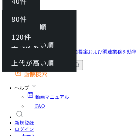
40件
並び替え
40件
80件
おすすめ順
動画マニュアル
80件
120件
FAQ
カート
上代が安い順
120件
上代が高い順
画像検索
外部サイトの商品をカートに追加
他のサイトで見つけた商品ページのURLを貼り付けて、カートに追加できます
ヘルプ
動画マニュアル
FAQ
新規登録
ログイン
カート