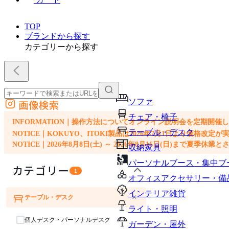
TOP
ブランドから探す
カテゴリーから探す
ソファ
画像検索
外部サイトの商品をカートに追加
チェア・椅子
他のサイトで見つけた商品ページのURLを貼り付けて、カートに追加できます
INFORMATION｜操作方法についてオンライン説明会を定期開催
テーブル・デスク
NOTICE｜KOKUYO、ITOKI製品は2026年7月1日より価
NOTICE｜2026年8月8日(土) ～ 2026年8月16日(日)まで夏季休
収納家具
パーソナルブース・集中ブ
カテゴリー
1
オフィスアクセサリー・備
インテリア雑貨
×
テーブル・デスク
ソファ
チェア・椅子
ライト・照明
個人デスク・パーソナルデスク
ガーデン・屋外