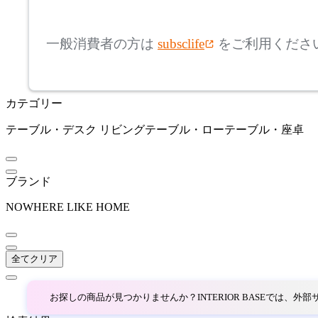
mm
高さ
検索
アルペール
一般消費者の方は
subsclife
をご利用くださ
~
ARUNAi
mm
カテゴリー
座面高
検索
アルナイ
テーブル・デスク
リビングテーブル・ローテーブル・座卓
~
AZUMAYA
mm
ブランド
アズマヤ
NOWHERE LIKE HOME
B-LINE
全てクリア
ビーライン
お探しの商品が見つかりませんか？INTERIOR BASEでは、