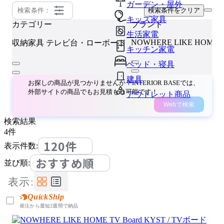
ガーデン・屋外
検索条件：
検索条件をクリア
キッズ家具
カテゴリー
ブランド
生活家電
NOWHERE LIKE HOME
収納家具
テレビ台・ローボード
キッチン家電
ベッド・寝具
建具
お探しの商品が見つかりませんか？INTERIOR BASEでは、
外部サイトの商品でもお見積もり可能です！
アウトレット商品
Webで検索
検索結果
4
件
120件
表示件数:
おすすめ順
並び順:
表示:
QuickShip
発注から最短2週間で納品