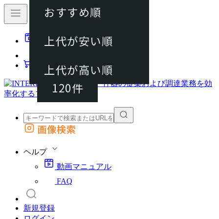
おすすめ順
40件
上代が安い順
動画マニュアル
80件
FAQ
カート
上代が高い順
120件
画像検索
外部サイトの商品をカートに追加
他のサイトで見つけた商品ページのURLを貼り付けて、カートに追加できます
ヘルプ
動画マニュアル
FAQ
新規登録
ログイン