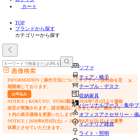
カート
TOP
ブランドから探す
カテゴリーから探す
ソファ
画像検索
外部サイトの商品をカートに追加
チェア・椅子
×
INFORMATION｜操作方法についてオンライン説明会を定
他のサイトで見つけた商品ページのURLを貼り付けて、カートに追加できます
テーブル・デスク
期開催しております。
お申込み
収納家具
NOTICE｜KOKUYO、ITOKI製品は2026年7月1日より価格
パーソナルブース・集中ブ
改定が実施されます。該当製品につきましては、順次サイ
オフィスアクセサリー・備
ト内の表示価格を更新いたします。
NOTICE｜2026年8月8日(土) ～ 2026年8月16日(日)まで夏季
インテリア雑貨
休業とさせていただきます。
ライト・照明