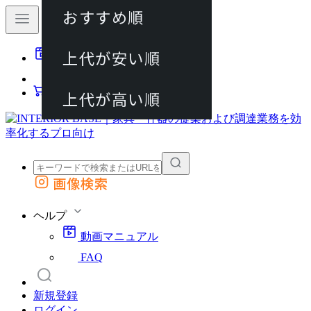
おすすめ順
80件
上代が安い順
動画マニュアル
120件
FAQ
カート
上代が高い順
画像検索
外部サイトの商品をカートに追加
他のサイトで見つけた商品ページのURLを貼り付けて、カートに追加できます
ヘルプ
動画マニュアル
FAQ
新規登録
ログイン