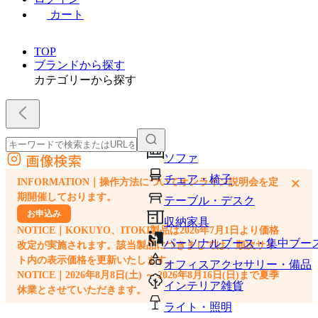
カート
TOP
ブランドから探す
カテゴリーから探す
画像検索
ソファ
外部サイトの商品をカートに追加
チェア・椅子
×
INFORMATION｜操作方法についてオンライン説明会を定
他のサイトで見つけた商品ページのURLを貼り付けて、カートに追加できます
期開催しております。
テーブル・デスク
お申込み
収納家具
NOTICE｜KOKUYO、ITOKI製品は2026年7月1日より価格
パーソナルブース・集中ブー
改定が実施されます。該当製品につきましては、順次サイ
ト内の表示価格を更新いたします。
オフィスアクセサリー・備品
NOTICE｜2026年8月8日(土) ～ 2026年8月16日(日)まで夏季
インテリア雑貨
休業とさせていただきます。
ライト・照明