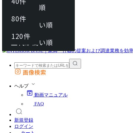
40件
おすすめ順
80件
80件
上代が安い順
動画マニュアル
120件
120件
FAQ
カート
上代が高い順
画像検索
外部サイトの商品をカートに追加
他のサイトで見つけた商品ページのURLを貼り付けて、カートに追加できます
ヘルプ
動画マニュアル
FAQ
新規登録
ログイン
カート