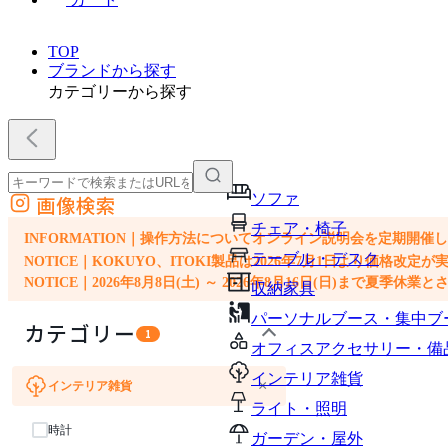
TOP
ブランドから探す
カテゴリーから探す
ソファ
画像検索
外部サイトの商品をカートに追加
チェア・椅子
他のサイトで見つけた商品ページのURLを貼り付けて、カートに追加できます
INFORMATION｜操作方法についてオンライン説明会を定期開催
テーブル・デスク
NOTICE｜KOKUYO、ITOKI製品は2026年7月1日より価
NOTICE｜2026年8月8日(土) ～ 2026年8月16日(日)まで夏季休
収納家具
パーソナルブース・集中ブ
カテゴリー
1
オフィスアクセサリー・備
インテリア雑貨
×
インテリア雑貨
チェア・椅子
テーブル・デスク
収納家具
オフィスアクセサリー・備品
ライト・照明
時計
ガーデン・屋外