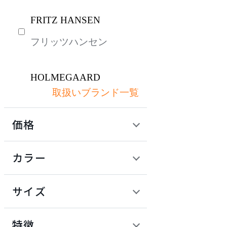
FRITZ HANSEN
フリッツハンセン
HOLMEGAARD
取扱いブランド一覧
ホルムガード
価格
KAWAJUN
定価 / 上代 (税抜)
検索
カラー
カワジュン
~
円
サイズ
KAY BOJESEN DENMAR
K
幅
カイ・ボイスン デンマー
検索
特徴