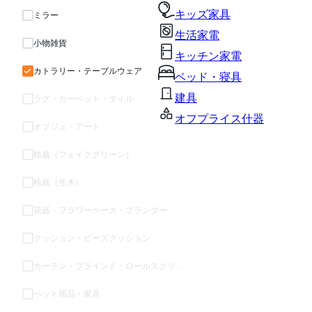
キッズ家具
ミラー
生活家電
小物雑貨
キッチン家電
カトラリー・テーブルウェア
ベッド・寝具
建具
ラグ・カーペット・タイル
オフプライス什器
オブジェ・アート
植栽（フェイクグリーン）
植栽（生木）
花器・フラワーベース・プランター
クッション・ビーズクッション
カーテン・ブラインド・ロールスクリーン
ペット用品・家具