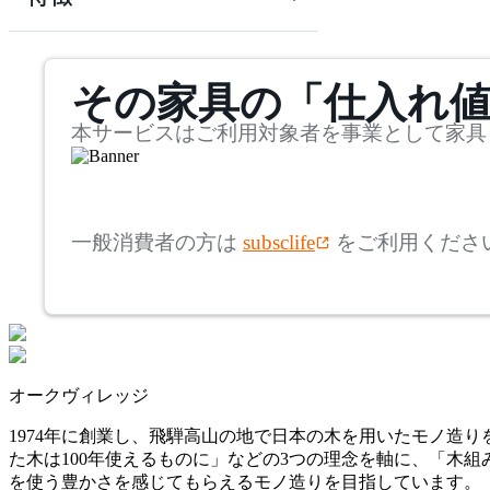
ク
~
Oak Village
mm
サステナビリティ商品
その家具の「仕入れ
奥行
検索
オークヴィレッジ
~
本サービスはご利用対象者を事業として家具
raawii
mm
高さ
検索
ラーウィー
一般消費者の方は
subsclife
をご利用くださ
~
SASAKI
mm
座面高
検索
ササキ
~
オークヴィレッジ
TEORI
mm
1974年に創業し、飛騨高山の地で日本の木を用いたモノ造
た木は100年使えるものに」などの3つの理念を軸に、「木
テオリ
を使う豊かさを感じてもらえるモノ造りを目指しています。