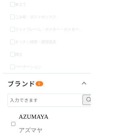
傘立て
ごみ箱・ダストボックス
フォトフレーム・ポスター・ポスターフレーム
キッチン雑貨・調理器具
脚立
パーテーション
キッズ家具
ソファ
パーソナルブース・集中ブース
ライト・照明
ガーデン・屋外
生活家電
キッチン家電
ベッド・寝具
建具
オフプライス什器
ブランド
1
AZUMAYA
アズマヤ