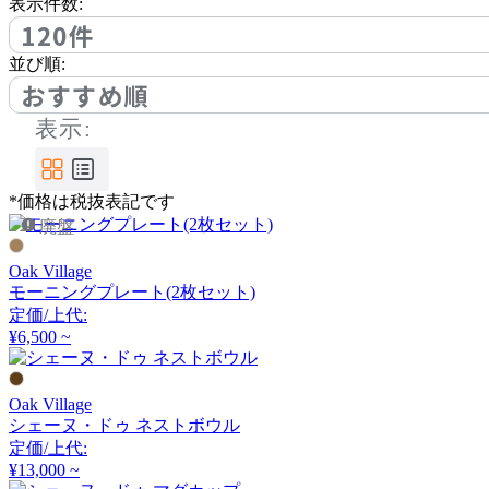
表示件数:
120件
並び順:
おすすめ順
表示:
*価格は税抜表記です
廃盤
Oak Village
モーニングプレート(2枚セット)
定価/上代:
¥6,500 ~
Oak Village
シェーヌ・ドゥ ネストボウル
定価/上代:
¥13,000 ~