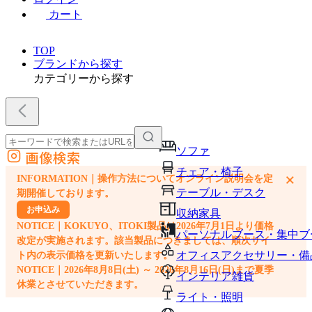
カート
TOP
ブランドから探す
カテゴリーから探す
ソファ
画像検索
外部サイトの商品をカートに追加
チェア・椅子
×
INFORMATION｜操作方法についてオンライン説明会を定
他のサイトで見つけた商品ページのURLを貼り付けて、カートに追加できます
テーブル・デスク
期開催しております。
お申込み
収納家具
NOTICE｜KOKUYO、ITOKI製品は2026年7月1日より価格
パーソナルブース・集中ブ
改定が実施されます。該当製品につきましては、順次サイ
オフィスアクセサリー・備
ト内の表示価格を更新いたします。
NOTICE｜2026年8月8日(土) ～ 2026年8月16日(日)まで夏季
インテリア雑貨
休業とさせていただきます。
ライト・照明