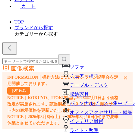
カート
TOP
ブランドから探す
カテゴリーから探す
画像検索
ソファ
外部サイトの商品をカートに追加
チェア・椅子
×
INFORMATION｜操作方法についてオンライン説明会を定
他のサイトで見つけた商品ページのURLを貼り付けて、カートに追加できます
期開催しております。
テーブル・デスク
お申込み
収納家具
NOTICE｜KOKUYO、ITOKI製品は2026年7月1日より価格
パーソナルブース・集中ブー
改定が実施されます。該当製品につきましては、順次サイ
ト内の表示価格を更新いたします。
オフィスアクセサリー・備品
NOTICE｜2026年8月8日(土) ～ 2026年8月16日(日)まで夏季
インテリア雑貨
休業とさせていただきます。
ライト・照明