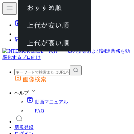
おすすめ順
80件
上代が安い順
動画マニュアル
120件
FAQ
カート
上代が高い順
画像検索
外部サイトの商品をカートに追加
他のサイトで見つけた商品ページのURLを貼り付けて、カートに追加できます
ヘルプ
動画マニュアル
FAQ
新規登録
ログイン