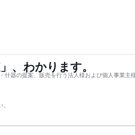
値」、わかります。
・什器の提案、販売を行う法人様および個人事業主
い。