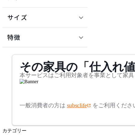
~
円
サイズ
KOKUYO
幅
コクヨ
検索
特徴
~
LION
mm
サステナビリティ商品
その家具の「仕入れ
奥行
検索
ライオン
~
本サービスはご利用対象者を事業として家具
NAIKI
mm
高さ
検索
ナイキ
一般消費者の方は
subsclife
をご利用くださ
~
OKAMURA
mm
カテゴリー
座面高
検索
オカムラ