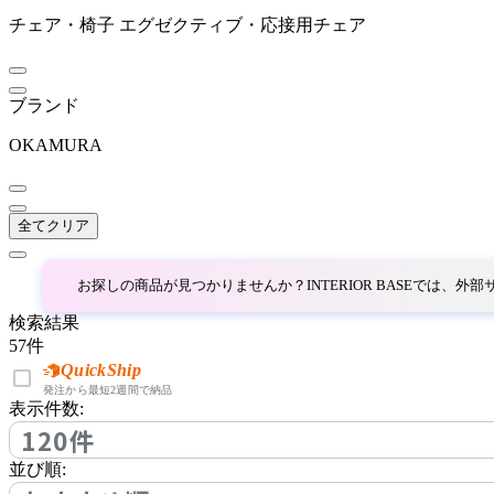
チェア・椅子
エグゼクティブ・応接用チェア
~
PLUS
mm
ブランド
プラス
OKAMURA
THONET
全てクリア
トーネット
お探しの商品が見つかりませんか？INTERIOR BASEでは、
UCHIDA
検索結果
57
件
ウチダ
QuickShip
発注から最短2週間で納品
表示件数:
120件
Utility
並び順: