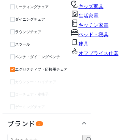
キッズ家具
ミーティングチェア
生活家電
ダイニングチェア
キッチン家電
ラウンジチェア
ベッド・寝具
建具
スツール
オフプライス什器
ベンチ・ダイニングベンチ
エグゼクティブ・応接用チェア
カウンター・ハイチェア
ローチェア・座椅子
ゲーミングチェア
テーブル・デスク
収納家具
パーソナルブース・集中ブース
オフィスアクセサリー・備品
インテリア雑貨
ライト・照明
ガーデン・屋外
キッズ家具
生活家電
キッチン家電
ベッド・寝具
建具
オフプライス什器
ブランド
1