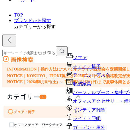
TOP
ブランドから探す
カテゴリーから探す
ソファ
画像検索
外部サイトの商品をカートに追加
チェア・椅子
他のサイトで見つけた商品ページのURLを貼り付けて、カートに追加できます
INFORMATION｜操作方法についてオンライン説明会を定期開催
テーブル・デスク
NOTICE｜KOKUYO、ITOKI製品は2026年7月1日より価
NOTICE｜2026年8月8日(土) ～ 2026年8月16日(日)まで夏季休
収納家具
パーソナルブース・集中ブ
カテゴリー
1
オフィスアクセサリー・備
インテリア雑貨
×
チェア・椅子
ソファ
ライト・照明
オフィスチェア・ワークチェア
ガーデン・屋外