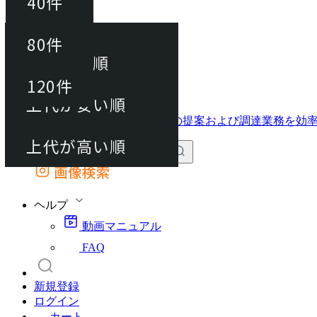
40件
並び替え
40件
80件
おすすめ順
動画マニュアル
80件
120件
FAQ
カート
上代が安い順
120件
上代が高い順
画像検索
外部サイトの商品をカートに追加
他のサイトで見つけた商品ページのURLを貼り付けて、カートに追加できます
ヘルプ
動画マニュアル
FAQ
新規登録
ログイン
カート