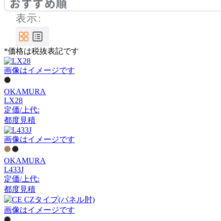
おすすめ順
ユーティリティ
表示:
Work Plus
*価格は税抜表記です
ワークプラス
画像はイメージです
OKAMURA
フジ医療器
LX28
定価/上代:
フジイリョウキ
都度見積
画像はイメージです
天童木工
OKAMURA
L433J
テンドウモッコウ
定価/上代:
都度見積
画像はイメージです