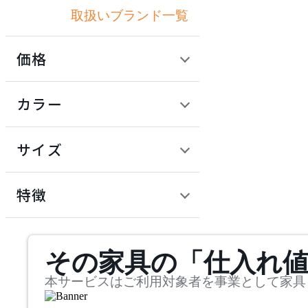
取扱いブランド一覧
アズマヤ
価格
by interiors
定価 / 上代 (税抜)
検索
カラー
バイインテリアズ
~
円
サイズ
CRUSH CRASH PROJECT
幅
クラッシュクラッシュプ
検索
特徴
ロジェクト
~
DULTON
mm
サステナビリティ商品
その家具の「仕入れ
奥行
検索
ダルトン
~
本サービスはご利用対象者を事業として家具
FRITZ HANSEN