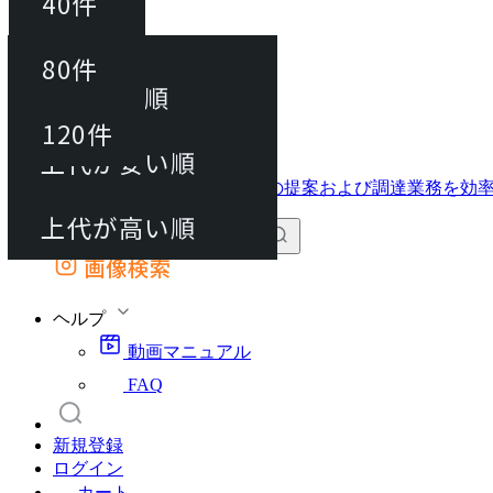
40件
並び替え
40件
80件
おすすめ順
動画マニュアル
80件
120件
FAQ
カート
上代が安い順
120件
上代が高い順
画像検索
外部サイトの商品をカートに追加
他のサイトで見つけた商品ページのURLを貼り付けて、カートに追加できます
ヘルプ
動画マニュアル
FAQ
新規登録
ログイン
カート