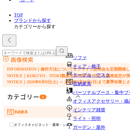
TOP
ブランドから探す
カテゴリーから探す
ソファ
画像検索
外部サイトの商品をカートに追加
チェア・椅子
他のサイトで見つけた商品ページのURLを貼り付けて、カートに追加できます
INFORMATION｜操作方法についてオンライン説明会を定期開催
テーブル・デスク
NOTICE｜KOKUYO、ITOKI製品は2026年7月1日より価
NOTICE｜2026年8月8日(土) ～ 2026年8月16日(日)まで夏季休
収納家具
パーソナルブース・集中ブ
カテゴリー
1
オフィスアクセサリー・備
インテリア雑貨
×
収納家具
ソファ
チェア・椅子
テーブル・デスク
ライト・照明
オフィスキャビネット・書庫・システム収納
ガーデン・屋外