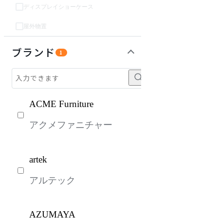
ディスプレイショーケース
屋外物置
パーソナルブース・集中ブース
オフィスアクセサリー・備品
インテリア雑貨
ライト・照明
ガーデン・屋外
キッズ家具
生活家電
キッチン家電
ベッド・寝具
建具
オフプライス什器
ブランド
1
ACME Furniture
アクメファニチャー
artek
アルテック
AZUMAYA