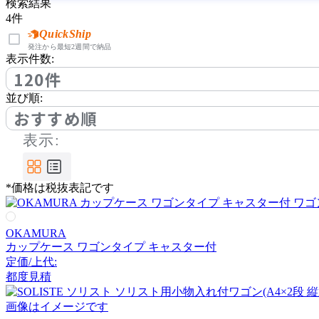
HIKARI
検索結果
4
件
ヒカリ
QuickShip
発注から最短2週間で納品
表示件数:
120件
IDÉE
並び順:
おすすめ順
イデー
表示:
ITOKI
*価格は税抜表記です
イトーキ
OKAMURA
JOURNAL STANDARD F
カップケース ワゴンタイプ キャスター付
URNITURE
定価/上代:
ジャーナルスタンダード
都度見積
ファニチャー
画像はイメージです