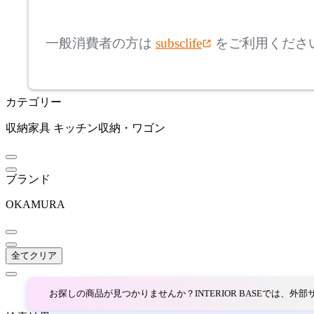
mm
高さ
検索
フリッツハンセン
一般消費者の方は
subsclife
をご利用くださ
~
FRONT PAGE NEWS
mm
カテゴリー
座面高
検索
フロント・ページ・ニュ
ース
収納家具
キッチン収納・ワゴン
~
HAY
mm
ブランド
ヘイ
OKAMURA
HIDA
全てクリア
ヒダ
お探しの商品が見つかりませんか？INTERIOR BASEでは、