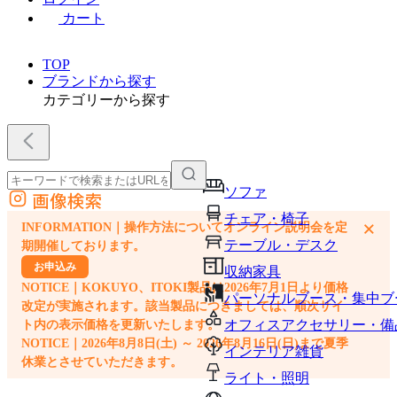
カート
TOP
ブランドから探す
カテゴリーから探す
ソファ
画像検索
外部サイトの商品をカートに追加
チェア・椅子
×
INFORMATION｜操作方法についてオンライン説明会を定
他のサイトで見つけた商品ページのURLを貼り付けて、カートに追加できます
テーブル・デスク
期開催しております。
お申込み
収納家具
NOTICE｜KOKUYO、ITOKI製品は2026年7月1日より価格
パーソナルブース・集中ブ
改定が実施されます。該当製品につきましては、順次サイ
オフィスアクセサリー・備
ト内の表示価格を更新いたします。
NOTICE｜2026年8月8日(土) ～ 2026年8月16日(日)まで夏季
インテリア雑貨
休業とさせていただきます。
ライト・照明