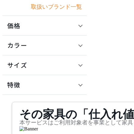
取扱いブランド一覧
アクメファニチャー
価格
ADAL
定価 / 上代 (税抜)
検索
カラー
アダル
~
円
サイズ
ADAL TOTAL INTERIOR
COLLECTION
幅
アダルトータルインテリ
検索
特徴
アコレクション
~
ARIAKE
mm
サステナビリティ商品
その家具の「仕入れ
奥行
検索
アリアケ
~
本サービスはご利用対象者を事業として家具
arper