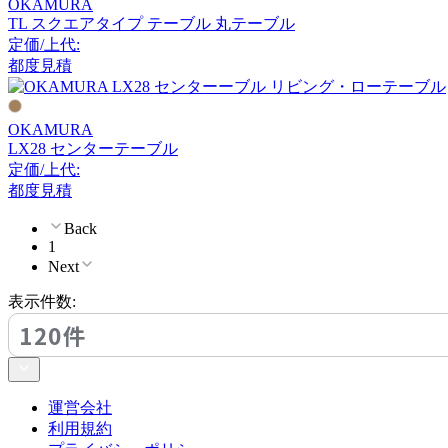
OKAMURA
Coccole
TL スクエアタイプ テーブル 丸テーブル
定価/上代:
コッコレ
都度見積
COMPLEX UNIVERSAL
OKAMURA
FURNITURE SUPPLY
LX28 センターテーブル
コンプレックスユニバー
定価/上代:
都度見積
サルファニチャーサプラ
イ
Back
CondeHouse
1
Next
カンディハウス
表示件数:
120件
CRUSH CRASH PROJECT
クラッシュクラッシュプ
運営会社
ロジェクト
利用規約