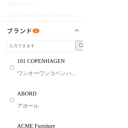
デスクパーツ
エクステンションテーブル・バタフライテーブル・伸長テーブル
収納家具
パーソナルブース・集中ブース
オフィスアクセサリー・備品
インテリア雑貨
ライト・照明
ガーデン・屋外
キッズ家具
生活家電
キッチン家電
ベッド・寝具
建具
オフプライス什器
ブランド
1
101 COPENHAGEN
ワンオーワンコペンハー
ゲン
ABORD
アボール
ACME Furniture