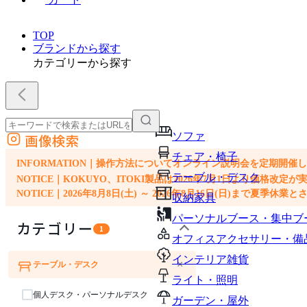
TOP
ブランドから探す
カテゴリーから探す
ソファ
画像検索
外部サイトの商品をカートに追加
チェア・椅子
他のサイトで見つけた商品ページのURLを貼り付けて、カートに追加できます
INFORMATION｜操作方法についてオンライン説明会を定期開催
テーブル・デスク
NOTICE｜KOKUYO、ITOKI製品は2026年7月1日より価
NOTICE｜2026年8月8日(土) ～ 2026年8月16日(日)まで夏季休
収納家具
パーソナルブース・集中ブ
カテゴリー
1
オフィスアクセサリー・備
インテリア雑貨
×
テーブル・デスク
ソファ
チェア・椅子
ライト・照明
個人デスク・パーソナルデスク
ガーデン・屋外