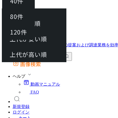
40件
並び替え
40件
80件
おすすめ順
動画マニュアル
80件
120件
FAQ
カート
上代が安い順
120件
上代が高い順
画像検索
外部サイトの商品をカートに追加
他のサイトで見つけた商品ページのURLを貼り付けて、カートに追加できます
ヘルプ
動画マニュアル
FAQ
新規登録
ログイン
カート