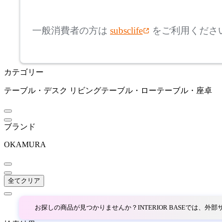
mm
高さ
検索
アルペール
一般消費者の方は
subsclife
をご利用くださ
~
ARUNAi
mm
カテゴリー
座面高
検索
アルナイ
テーブル・デスク
リビングテーブル・ローテーブル・座卓
~
AZUMAYA
mm
ブランド
アズマヤ
OKAMURA
B-LINE
全てクリア
ビーライン
お探しの商品が見つかりませんか？INTERIOR BASEでは、