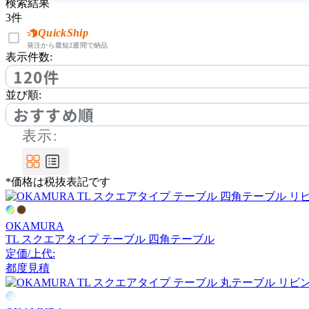
bellacontte
検索結果
3
件
ベラコンテ
QuickShip
発注から最短2週間で納品
表示件数:
120件
BoConcept
並び順:
おすすめ順
ボーコンセプト
表示:
by interiors
*価格は税抜表記です
バイインテリアズ
OKAMURA
CARBON STOCK FURNI
TL スクエアタイプ テーブル 四角テーブル
TURE
定価/上代:
カーボンストックファニ
都度見積
チャー