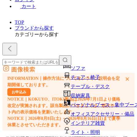
カート
TOP
ブランドから探す
カテゴリーから探す
画像検索
ソファ
外部サイトの商品をカートに追加
チェア・椅子
×
INFORMATION｜操作方法についてオンライン説明会を定
他のサイトで見つけた商品ページのURLを貼り付けて、カートに追加できます
期開催しております。
テーブル・デスク
お申込み
収納家具
NOTICE｜KOKUYO、ITOKI製品は2026年7月1日より価格
パーソナルブース・集中ブー
改定が実施されます。該当製品につきましては、順次サイ
ト内の表示価格を更新いたします。
オフィスアクセサリー・備品
NOTICE｜2026年8月8日(土) ～ 2026年8月16日(日)まで夏季
インテリア雑貨
休業とさせていただきます。
ライト・照明