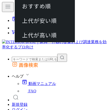
おすすめ順
80件
上代が安い順
動画マニュアル
120件
FAQ
カート
上代が高い順
画像検索
外部サイトの商品をカートに追加
他のサイトで見つけた商品ページのURLを貼り付けて、カートに追加できます
ヘルプ
動画マニュアル
FAQ
新規登録
ログイン