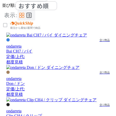
おすすめ順
並び順:
表示:
QuickShip
発注から最短2週間で納品
全1商品
ondarreta
Bai CH7 / バイ
定価/上代:
都度見積
全2商品
ondarreta
Don / ドン
定価/上代:
都度見積
全1商品
ondarreta
Clip CH4 / クリップ