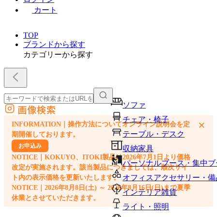
カート
TOP
ブランドから探す
カテゴリーから探す
ソファ
画像検索
外部サイトの商品をカートに追加
チェア・椅子
×
INFORMATION｜操作方法についてオンライン説明会を定
他のサイトで見つけた商品ページのURLを貼り付けて、カートに追加できます
テーブル・デスク
期開催しております。
お申込み
収納家具
NOTICE｜KOKUYO、ITOKI製品は2026年7月1日より価格
パーソナルブース・集中ブ
改定が実施されます。該当製品につきましては、順次サイ
オフィスアクセサリー・備
ト内の表示価格を更新いたします。
NOTICE｜2026年8月8日(土) ～ 2026年8月16日(日)まで夏季
インテリア雑貨
休業とさせていただきます。
ライト・照明