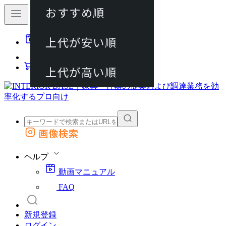
おすすめ順
80件
上代が安い順
動画マニュアル
120件
FAQ
カート
上代が高い順
画像検索
外部サイトの商品をカートに追加
他のサイトで見つけた商品ページのURLを貼り付けて、カートに追加できます
ヘルプ
動画マニュアル
FAQ
新規登録
ログイン