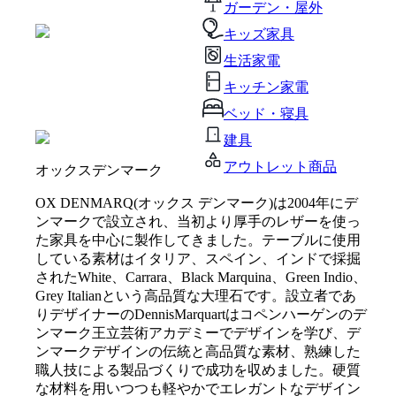
ガーデン・屋外
キッズ家具
生活家電
キッチン家電
ベッド・寝具
建具
アウトレット商品
オックスデンマーク
OX DENMARQ(オックス デンマーク)は2004年にデ
ンマークで設立され、当初より厚手のレザーを使っ
た家具を中心に製作してきました。テーブルに使用
している素材はイタリア、スペイン、インドで採掘
されたWhite、Carrara、Black Marquina、Green Indio、
Grey Italianという高品質な大理石です。設立者であ
りデザイナーのDennisMarquartはコペンハーゲンのデ
ンマーク王立芸術アカデミーでデザインを学び、デ
ンマークデザインの伝統と高品質な素材、熟練した
職人技による製品づくりで成功を収めました。硬質
な材料を用いつつも軽やかでエレガントなデザイン