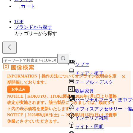
カート
TOP
ブランドから探す
カテゴリーから探す
ソファ
画像検索
外部サイトの商品をカートに追加
チェア・椅子
×
INFORMATION｜操作方法についてオンライン説明会を定
他のサイトで見つけた商品ページのURLを貼り付けて、カートに追加できます
テーブル・デスク
期開催しております。
お申込み
収納家具
NOTICE｜KOKUYO、ITOKI製品は2026年7月1日より価格
パーソナルブース・集中ブ
改定が実施されます。該当製品につきましては、順次サイ
オフィスアクセサリー・備
ト内の表示価格を更新いたします。
NOTICE｜2026年8月8日(土) ～ 2026年8月16日(日)まで夏季
インテリア雑貨
休業とさせていただきます。
ライト・照明