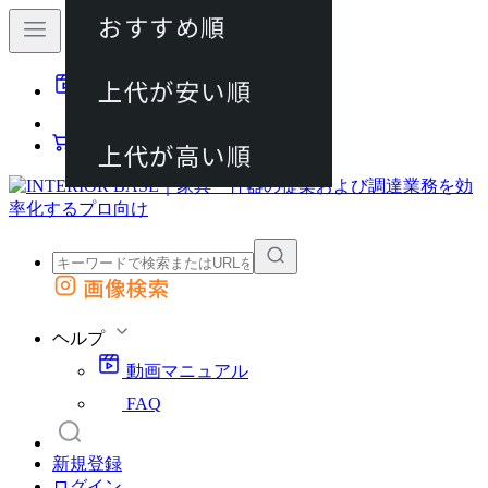
おすすめ順
80件
上代が安い順
動画マニュアル
120件
FAQ
カート
上代が高い順
画像検索
外部サイトの商品をカートに追加
他のサイトで見つけた商品ページのURLを貼り付けて、カートに追加できます
ヘルプ
動画マニュアル
FAQ
新規登録
ログイン