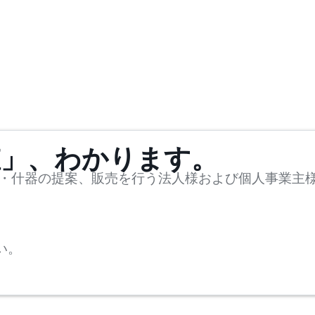
値」、わかります。
・什器の提案、販売を行う法人様および個人事業主
い。