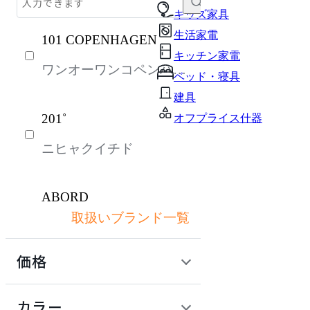
ソファ
キッズ家具
生活家電
101 COPENHAGEN
チェア・椅子
キッチン家電
ワンオーワンコペンハー
テーブル・デスク
ベッド・寝具
ゲン
収納家具
建具
201˚
オフプライス什器
パーソナルブース・集中ブース
ニヒャクイチド
オフィスアクセサリー・備品
ガーデン・屋外
ABORD
キッズ家具
取扱いブランド一覧
アボール
生活家電
価格
キッチン家電
ACME Furniture
ベッド・寝具
定価 / 上代 (税抜)
検索
カラー
アクメファニチャー