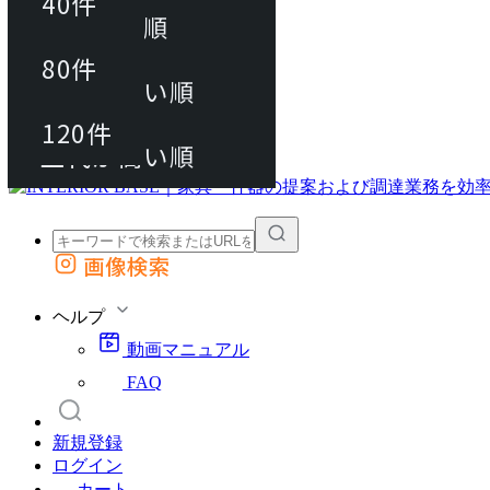
40件
おすすめ順
80件
80件
上代が安い順
動画マニュアル
120件
120件
FAQ
カート
上代が高い順
画像検索
外部サイトの商品をカートに追加
他のサイトで見つけた商品ページのURLを貼り付けて、カートに追加できます
ヘルプ
動画マニュアル
FAQ
新規登録
ログイン
カート