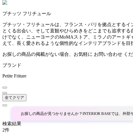
~
プチッツ フリチュール
AINX
mm
プチッツ・フリチュールは、フランス・パリを拠点とするインテリ
とくる出会い、そして直観やひらめきをどこまでも追求する
アイネクス
けでなく、ニューヨークのMoMAストア、ミラノのアート
えて、長く愛されるような個性的なインテリアブランドを目
aluna
お探しの商品の掲載がない場合、お気軽に
お問い合わせ
くだ
ブランド
アルナ
Petite Friture
Andreu World
全てクリア
アンドリューワールド
お探しの商品が見つかりませんか？INTERIOR BASEでは、
ANONIMA CASTELLI
検索結果
2
件