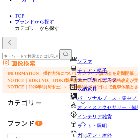
TOP
ブランドから探す
カテゴリーから探す
ソファ
画像検索
外部サイトの商品をカートに追加
チェア・椅子
他のサイトで見つけた商品ページのURLを貼り付けて、カートに追加できます
INFORMATION｜操作方法についてオンライン説明会を定期開催
テーブル・デスク
NOTICE｜KOKUYO、ITOKI製品は2026年7月1日より価
NOTICE｜2026年8月8日(土) ～ 2026年8月16日(日)まで夏季休
収納家具
パーソナルブース・集中ブ
カテゴリー
オフィスアクセサリー・備
インテリア雑貨
インテリア雑貨
ブランド
1
ライト・照明
ライト・照明
ガーデン・屋外