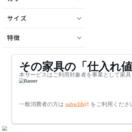
~
建具
オフプライス什器
円
サイズ
ADAL
幅
アダル
検索
特徴
~
ADAL TOTAL INTERIOR
mm
サステナビリティ商品
COLLECTION
その家具の「仕入れ
奥行
検索
アダルトータルインテリ
アコレクション
~
本サービスはご利用対象者を事業として家具
ADRS
mm
高さ
検索
アドレス
一般消費者の方は
subsclife
をご利用くださ
~
AICO
mm
座面高
検索
アイコ