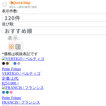
アノニマカステッリ
QuickShip
発注から最短2週間で納品
表示件数:
120件
Another Garden
並び順:
アナザーガーデン
おすすめ順
表示:
ARIAKE
*価格は税抜表記です
アリアケ
Petite Friture
arper
VERTIGO / ベルティゴ
定価/上代:
アルペール
¥253,000 ~
Petite Friture
arrmet
FRANCIS / フランシス