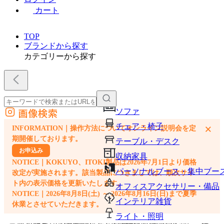
カート
TOP
ブランドから探す
カテゴリーから探す
画像検索
ソファ
外部サイトの商品をカートに追加
チェア・椅子
×
INFORMATION｜操作方法についてオンライン説明会を定
他のサイトで見つけた商品ページのURLを貼り付けて、カートに追加できます
期開催しております。
テーブル・デスク
お申込み
収納家具
NOTICE｜KOKUYO、ITOKI製品は2026年7月1日より価格
パーソナルブース・集中ブー
改定が実施されます。該当製品につきましては、順次サイ
ト内の表示価格を更新いたします。
オフィスアクセサリー・備品
NOTICE｜2026年8月8日(土) ～ 2026年8月16日(日)まで夏季
インテリア雑貨
休業とさせていただきます。
ライト・照明