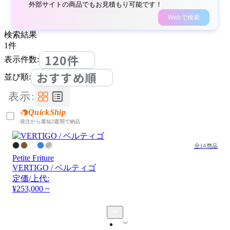
外部サイトの商品でもお見積もり可能です！
Webで検索
検索結果
1
件
120件
表示件数:
おすすめ順
並び順:
表示:
QuickShip
発注から最短2週間で納品
全14商品
Petite Friture
VERTIGO / ベルティゴ
定価/上代:
¥253,000 ~