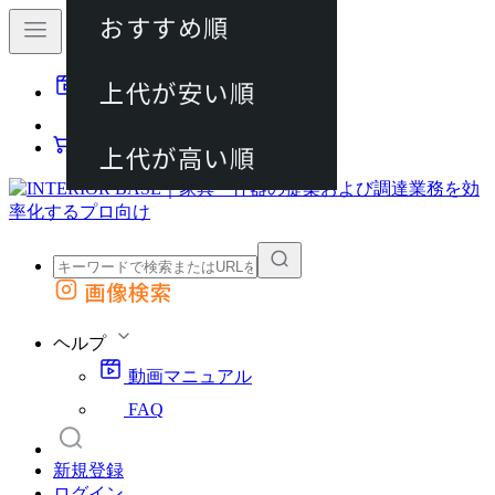
おすすめ順
80件
上代が安い順
動画マニュアル
120件
FAQ
カート
上代が高い順
画像検索
外部サイトの商品をカートに追加
他のサイトで見つけた商品ページのURLを貼り付けて、カートに追加できます
ヘルプ
動画マニュアル
FAQ
新規登録
ログイン