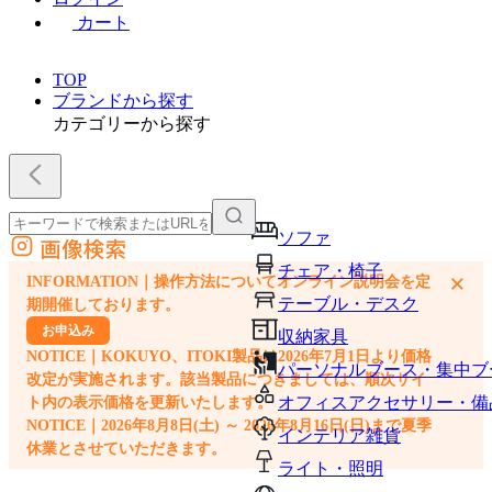
カート
TOP
ブランドから探す
カテゴリーから探す
ソファ
画像検索
外部サイトの商品をカートに追加
チェア・椅子
×
INFORMATION｜操作方法についてオンライン説明会を定
他のサイトで見つけた商品ページのURLを貼り付けて、カートに追加できます
テーブル・デスク
期開催しております。
お申込み
収納家具
NOTICE｜KOKUYO、ITOKI製品は2026年7月1日より価格
パーソナルブース・集中ブ
改定が実施されます。該当製品につきましては、順次サイ
オフィスアクセサリー・備
ト内の表示価格を更新いたします。
NOTICE｜2026年8月8日(土) ～ 2026年8月16日(日)まで夏季
インテリア雑貨
休業とさせていただきます。
ライト・照明