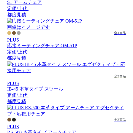
S1 アームチェア
定価/上代:
都度見積
画像はイメージです
全3商品
PLUS
応接ミーティングチェア OM-51P
定価/上代:
都度見積
全2商品
PLUS
IB-45 本革タイプ スツール
定価/上代:
都度見積
全2商品
PLUS
RS-500 本革タイプ アームチェア