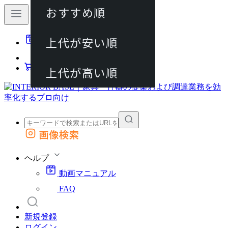
おすすめ順
80件
上代が安い順
動画マニュアル
120件
FAQ
カート
上代が高い順
画像検索
外部サイトの商品をカートに追加
他のサイトで見つけた商品ページのURLを貼り付けて、カートに追加できます
ヘルプ
動画マニュアル
FAQ
新規登録
ログイン