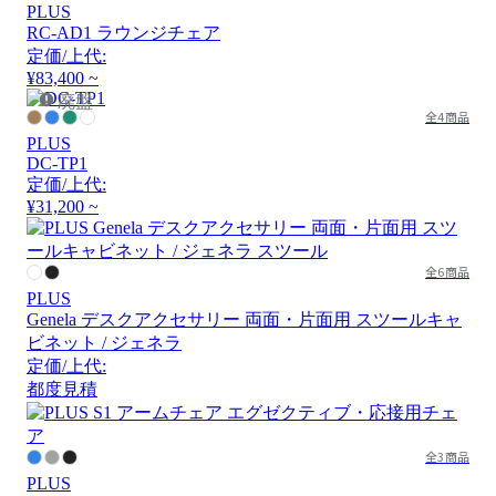
PLUS
RC-AD1 ラウンジチェア
定価/上代:
¥83,400 ~
廃盤
全4商品
PLUS
DC-TP1
定価/上代:
¥31,200 ~
全6商品
PLUS
Genela デスクアクセサリー 両面・片面用 スツールキャ
ビネット / ジェネラ
定価/上代:
都度見積
全3商品
PLUS