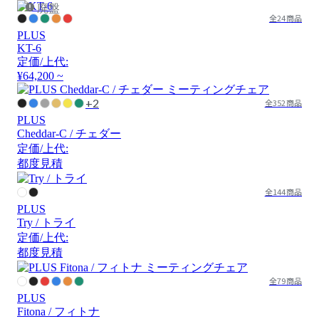
廃盤
全24商品
PLUS
KT-6
定価/上代:
¥64,200 ~
+2
全352商品
PLUS
Cheddar-C / チェダー
定価/上代:
都度見積
全144商品
PLUS
Try / トライ
定価/上代:
都度見積
全79商品
PLUS
Fitona / フィトナ