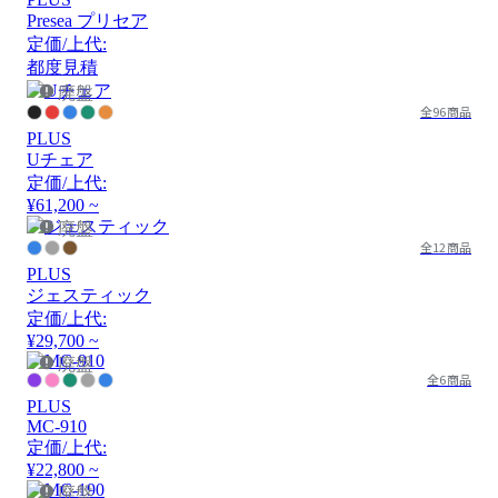
Presea プリセア
定価/上代:
都度見積
廃盤
全96商品
PLUS
Uチェア
定価/上代:
¥61,200 ~
廃盤
全12商品
PLUS
ジェスティック
定価/上代:
¥29,700 ~
廃盤
全6商品
PLUS
MC-910
定価/上代:
¥22,800 ~
廃盤