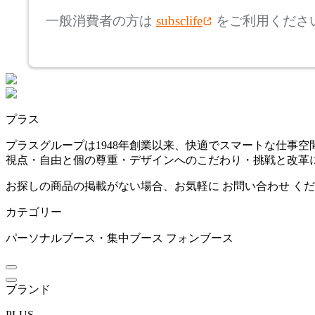
高さ
検索
ワンボ
一般消費者の方は
subsclife
をご利用くださ
~
PLUS
mm
座面高
検索
プラス
~
プラス
TAC
mm
プラスグループは1948年創業以来、快適でスマートな仕事
視点・自由と個の尊重・デザインへのこだわり・挑戦と改革
タック
お探しの商品の掲載がない場合、お気軽に
お問い合わせ
くだ
カテゴリー
Work Plus
パーソナルブース・集中ブース
フォンブース
ワークプラス
ブランド
PLUS