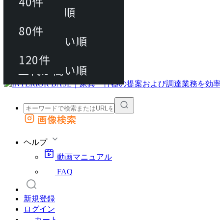
40件
おすすめ順
80件
80件
上代が安い順
動画マニュアル
120件
120件
FAQ
カート
上代が高い順
画像検索
外部サイトの商品をカートに追加
他のサイトで見つけた商品ページのURLを貼り付けて、カートに追加できます
ヘルプ
動画マニュアル
FAQ
新規登録
ログイン
カート