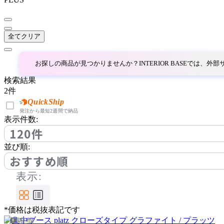
全てクリア
お探しの商品が見つかりませんか？INTERIOR BASEでは、
検索結果
2
件
QuickShip
発注から最短2週間で納品
表示件数:
120件
並び順:
おすすめ順
表示:
*価格は税抜表記です
廃盤