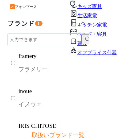
キッズ家具
フォンブース
生活家電
オフィスアクセサリー・備品
生活家電
インテリア雑貨
ライト・照明
ガーデン・屋外
キッズ家具
キッチン家電
ベッド・寝具
建具
オフプライス什器
ブランド
1
キッチン家電
ベッド・寝具
建具
オフプライス什器
framery
フラメリー
inoue
イノウエ
IRIS CHITOSE
取扱いブランド一覧