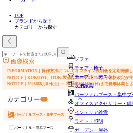
TOP
ブランドから探す
カテゴリーから探す
ソファ
画像検索
外部サイトの商品をカートに追加
チェア・椅子
他のサイトで見つけた商品ページのURLを貼り付けて、カートに追加できます
INFORMATION｜操作方法についてオンライン説明会を定期開催
テーブル・デスク
NOTICE｜KOKUYO、ITOKI製品は2026年7月1日より価
NOTICE｜2026年8月8日(土) ～ 2026年8月16日(日)まで夏季休
収納家具
パーソナルブース・集中ブ
カテゴリー
1
オフィスアクセサリー・備
インテリア雑貨
×
パーソナルブース・集中ブース
ソファ
チェア・椅子
テーブル・デスク
収納家具
ライト・照明
パーソナル・簡易ブース
ガーデン・屋外