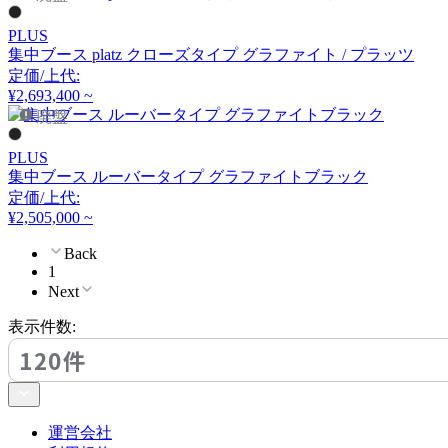
PLUS
集中ブース platz クローズタイプ グラファイト / プラッツ
定価/上代:
¥2,693,400 ~
廃盤
PLUS
集中ブース ルーバータイプ グラファイトブラック
定価/上代:
¥2,505,000 ~
Back
1
Next
表示件数:
120件
運営会社