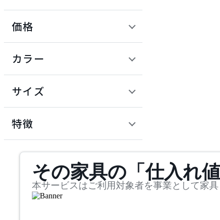
アイリスチトセ
価格
KOKUYO
定価 / 上代 (税抜)
検索
カラー
コクヨ
~
円
サイズ
KOLO
幅
コロ
検索
特徴
~
LION
mm
サステナビリティ商品
その家具の「仕入れ
奥行
検索
ライオン
~
本サービスはご利用対象者を事業として家具
One-Bo
mm