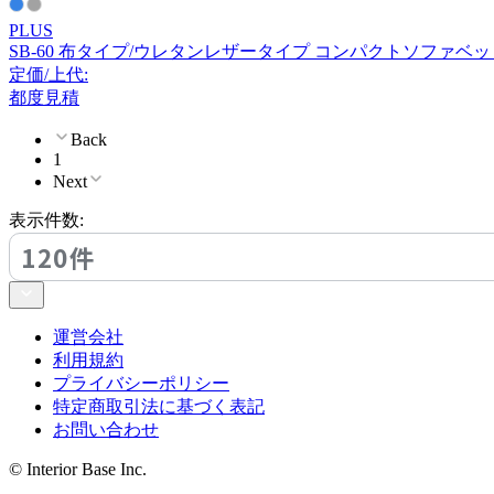
カーフ
PLUS
SB-60 布タイプ/ウレタンレザータイプ コンパクトソファベッ
定価/上代:
Knoll
都度見積
ノル
Back
1
Next
KOKOROISHI
表示件数:
120件
ココロイシ
運営会社
KOKUYO
利用規約
プライバシーポリシー
コクヨ
特定商取引法に基づく表記
お問い合わせ
NAIKI
© Interior Base Inc.