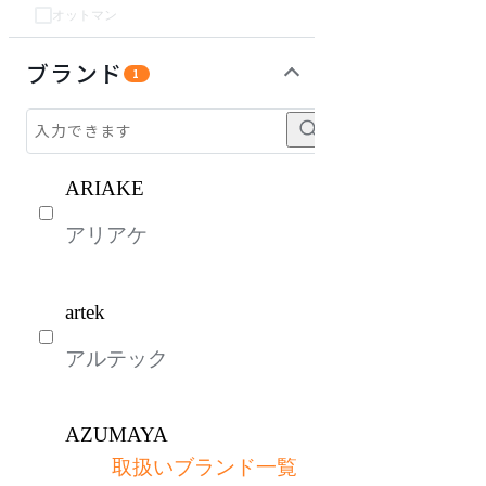
オットマン
チェア・椅子
テーブル・デスク
収納家具
パーソナルブース・集中ブース
オフィスアクセサリー・備品
生活家電
インテリア雑貨
ライト・照明
ガーデン・屋外
キッズ家具
キッチン家電
ベッド・寝具
建具
オフプライス什器
ブランド
1
ARIAKE
アリアケ
artek
アルテック
AZUMAYA
取扱いブランド一覧
アズマヤ