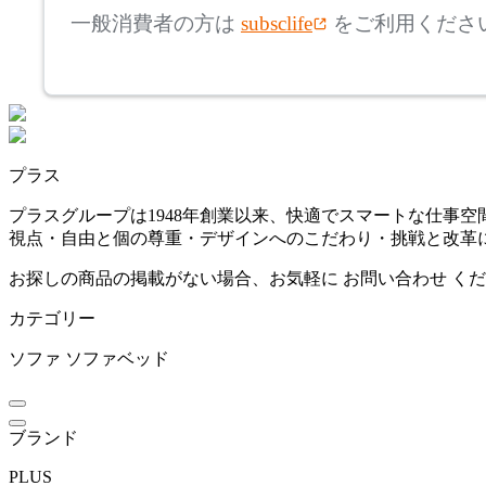
ヘイ
一般消費者の方は
subsclife
をご利用くださ
~
HIKARI
mm
座面高
検索
ヒカリ
~
プラス
Hirata Gen Collection
mm
プラスグループは1948年創業以来、快適でスマートな仕事
視点・自由と個の尊重・デザインへのこだわり・挑戦と改革
ヒラタゲンコレクション
お探しの商品の掲載がない場合、お気軽に
お問い合わせ
くだ
カテゴリー
HOMEDAY
ソファ
ソファベッド
ホームデイ
ブランド
IKASAS
PLUS