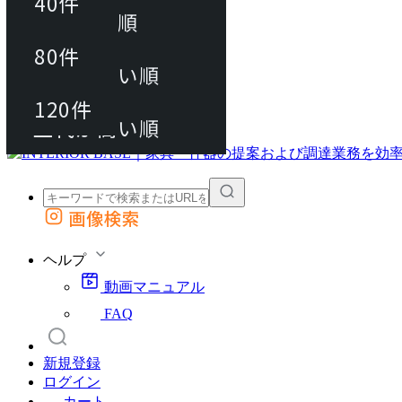
40件
おすすめ順
80件
80件
上代が安い順
動画マニュアル
120件
120件
FAQ
カート
上代が高い順
画像検索
外部サイトの商品をカートに追加
他のサイトで見つけた商品ページのURLを貼り付けて、カートに追加できます
ヘルプ
動画マニュアル
FAQ
新規登録
ログイン
カート