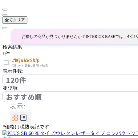
イカサ
全てクリア
INNOVATION LIVING
お探しの商品が見つかりませんか？INTERIOR BASEでは、
イノベーションリビング
検索結果
1
件
ITOKI
QuickShip
発注から最短2週間で納品
表示件数:
イトーキ
120件
並び順:
JOURNAL STANDARD F
おすすめ順
URNITURE
表示:
ジャーナルスタンダード
ファニチャー
*価格は税抜表記です
Karf