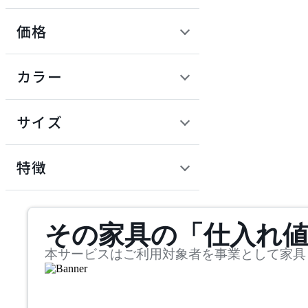
価格
BoConcept
定価 / 上代 (税抜)
検索
カラー
ボーコンセプト
~
円
サイズ
CondeHouse
幅
カンディハウス
検索
特徴
~
Fumi
mm
サステナビリティ商品
その家具の「仕入れ
奥行
検索
フミ
~
本サービスはご利用対象者を事業として家具
HAY
mm
高さ
検索