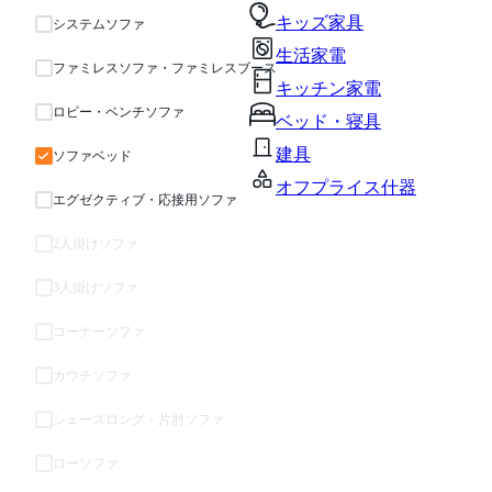
キッズ家具
システムソファ
生活家電
ファミレスソファ・ファミレスブース
キッチン家電
ロビー・ベンチソファ
ベッド・寝具
建具
ソファベッド
オフプライス什器
エグゼクティブ・応接用ソファ
2人掛けソファ
3人掛けソファ
コーナーソファ
カウチソファ
シェーズロング・片肘ソファ
ローソファ