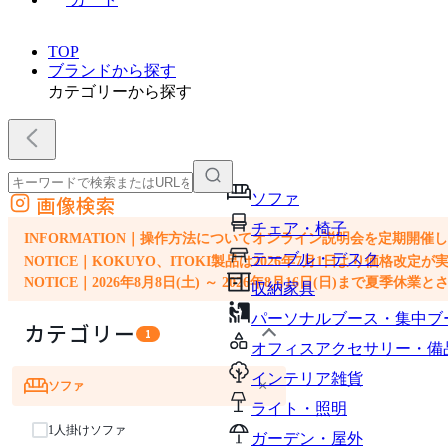
TOP
ブランドから探す
カテゴリーから探す
ソファ
画像検索
外部サイトの商品をカートに追加
チェア・椅子
他のサイトで見つけた商品ページのURLを貼り付けて、カートに追加できます
INFORMATION｜操作方法についてオンライン説明会を定期開催
テーブル・デスク
NOTICE｜KOKUYO、ITOKI製品は2026年7月1日より価
NOTICE｜2026年8月8日(土) ～ 2026年8月16日(日)まで夏季休
収納家具
パーソナルブース・集中ブ
カテゴリー
1
オフィスアクセサリー・備
インテリア雑貨
×
ソファ
ライト・照明
1人掛けソファ
ガーデン・屋外