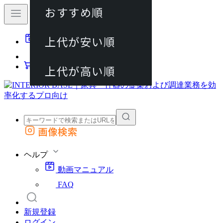
おすすめ順
80件
上代が安い順
動画マニュアル
120件
FAQ
カート
上代が高い順
画像検索
外部サイトの商品をカートに追加
他のサイトで見つけた商品ページのURLを貼り付けて、カートに追加できます
ヘルプ
動画マニュアル
FAQ
新規登録
ログイン