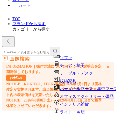
カート
TOP
ブランドから探す
カテゴリーから探す
画像検索
ソファ
外部サイトの商品をカートに追加
チェア・椅子
×
INFORMATION｜操作方法についてオンライン説明会を定
他のサイトで見つけた商品ページのURLを貼り付けて、カートに追加できます
期開催しております。
テーブル・デスク
お申込み
収納家具
NOTICE｜KOKUYO、ITOKI製品は2026年7月1日より価格
パーソナルブース・集中ブー
改定が実施されます。該当製品につきましては、順次サイ
ト内の表示価格を更新いたします。
オフィスアクセサリー・備品
NOTICE｜2026年8月8日(土) ～ 2026年8月16日(日)まで夏季
インテリア雑貨
休業とさせていただきます。
ライト・照明