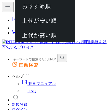
おすすめ順
80件
上代が安い順
動画マニュアル
120件
FAQ
カート
上代が高い順
画像検索
外部サイトの商品をカートに追加
他のサイトで見つけた商品ページのURLを貼り付けて、カートに追加できます
ヘルプ
動画マニュアル
FAQ
新規登録
ログイン