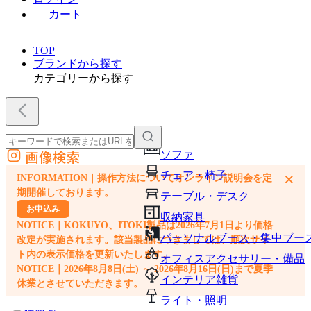
カート
TOP
ブランドから探す
カテゴリーから探す
画像検索
ソファ
外部サイトの商品をカートに追加
チェア・椅子
×
INFORMATION｜操作方法についてオンライン説明会を定
他のサイトで見つけた商品ページのURLを貼り付けて、カートに追加できます
期開催しております。
テーブル・デスク
お申込み
収納家具
NOTICE｜KOKUYO、ITOKI製品は2026年7月1日より価格
パーソナルブース・集中ブー
改定が実施されます。該当製品につきましては、順次サイ
ト内の表示価格を更新いたします。
オフィスアクセサリー・備品
NOTICE｜2026年8月8日(土) ～ 2026年8月16日(日)まで夏季
インテリア雑貨
休業とさせていただきます。
ライト・照明