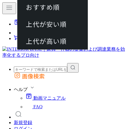
おすすめ順
80件
上代が安い順
動画マニュアル
120件
FAQ
カート
上代が高い順
画像検索
外部サイトの商品をカートに追加
他のサイトで見つけた商品ページのURLを貼り付けて、カートに追加できます
ヘルプ
動画マニュアル
FAQ
新規登録
ログイン