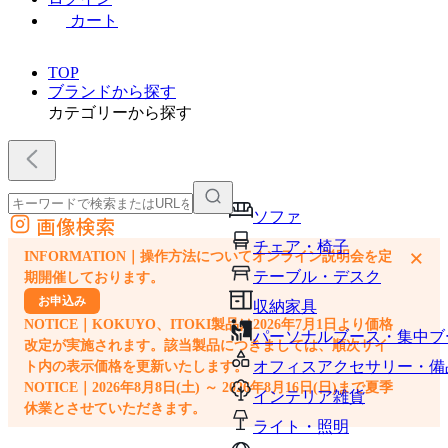
カート
TOP
ブランドから探す
カテゴリーから探す
ソファ
画像検索
外部サイトの商品をカートに追加
チェア・椅子
×
INFORMATION｜操作方法についてオンライン説明会を定
他のサイトで見つけた商品ページのURLを貼り付けて、カートに追加できます
テーブル・デスク
期開催しております。
お申込み
収納家具
NOTICE｜KOKUYO、ITOKI製品は2026年7月1日より価格
パーソナルブース・集中ブ
改定が実施されます。該当製品につきましては、順次サイ
オフィスアクセサリー・備
ト内の表示価格を更新いたします。
NOTICE｜2026年8月8日(土) ～ 2026年8月16日(日)まで夏季
インテリア雑貨
休業とさせていただきます。
ライト・照明