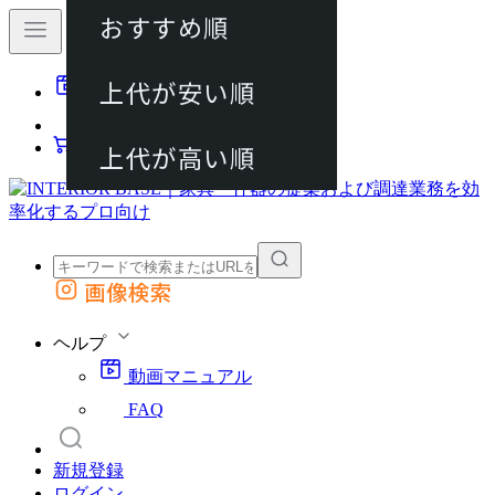
おすすめ順
80件
上代が安い順
動画マニュアル
120件
FAQ
カート
上代が高い順
画像検索
外部サイトの商品をカートに追加
他のサイトで見つけた商品ページのURLを貼り付けて、カートに追加できます
ヘルプ
動画マニュアル
FAQ
新規登録
ログイン