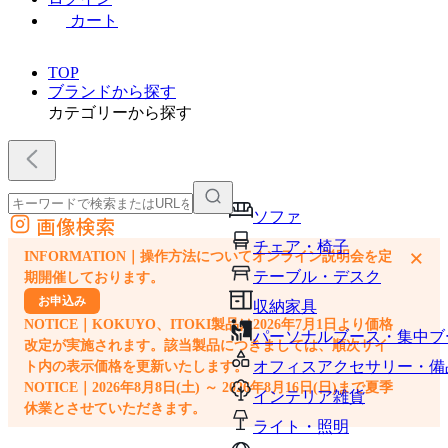
カート
TOP
ブランドから探す
カテゴリーから探す
ソファ
画像検索
外部サイトの商品をカートに追加
チェア・椅子
×
INFORMATION｜操作方法についてオンライン説明会を定
他のサイトで見つけた商品ページのURLを貼り付けて、カートに追加できます
テーブル・デスク
期開催しております。
お申込み
収納家具
NOTICE｜KOKUYO、ITOKI製品は2026年7月1日より価格
パーソナルブース・集中ブ
改定が実施されます。該当製品につきましては、順次サイ
オフィスアクセサリー・備
ト内の表示価格を更新いたします。
NOTICE｜2026年8月8日(土) ～ 2026年8月16日(日)まで夏季
インテリア雑貨
休業とさせていただきます。
ライト・照明