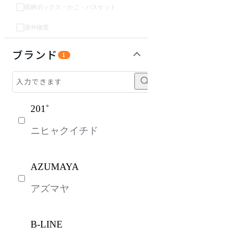
収納ボックス・かご・バスケット
屋外物置
オフィスアクセサリー・備品
ソファ
チェア・椅子
パーソナルブース・集中ブース
インテリア雑貨
ライト・照明
ガーデン・屋外
キッズ家具
生活家電
キッチン家電
ベッド・寝具
建具
オフプライス什器
ブランド
1
201˚
ニヒャクイチド
AZUMAYA
アズマヤ
B-LINE