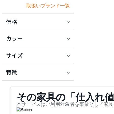
取扱いブランド一覧
ビーライン
価格
common furniture
定価 / 上代 (税抜)
検索
カラー
コモンファニチャー
~
円
サイズ
CondeHouse
幅
カンディハウス
検索
特徴
~
cosine
mm
サステナビリティ商品
その家具の「仕入れ
奥行
検索
コサイン
~
本サービスはご利用対象者を事業として家具
CRUSH CRASH PROJECT