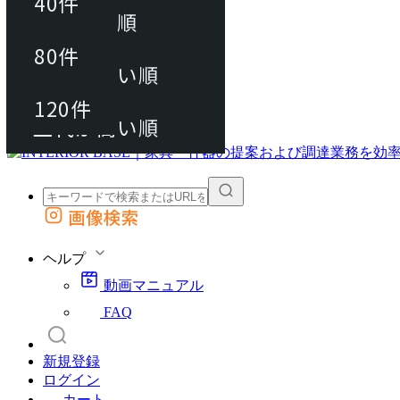
40件
おすすめ順
80件
80件
上代が安い順
動画マニュアル
120件
120件
FAQ
カート
上代が高い順
画像検索
外部サイトの商品をカートに追加
他のサイトで見つけた商品ページのURLを貼り付けて、カートに追加できます
ヘルプ
動画マニュアル
FAQ
新規登録
ログイン
カート