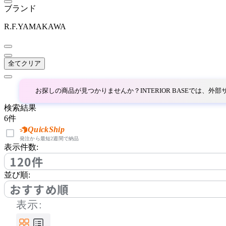
ITOKI
ブランド
イトーキ
R.F.YAMAKAWA
Knoll Office
全てクリア
ノル オフィス
お探しの商品が見つかりませんか？INTERIOR BASEでは、
検索結果
KOKUYO
6
件
QuickShip
コクヨ
発注から最短2週間で納品
表示件数:
120件
LION
並び順:
おすすめ順
ライオン
表示: