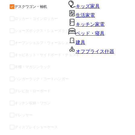
キッズ家具
デスクワゴン・袖机
生活家電
ロッカー・コインロッカー
キッチン家電
シューズボックス・シューズラック
ベッド・寝具
建具
オープンシェルフ・ウォールシェルフ・ラック
オフプライス什器
キャビネット・サイドボード・チェスト
本棚・マガジンラック
ハンガーラック・コートハンガー
テレビ台・ローボード
キッチン収納・ワゴン
ドレッサー
ディスプレイショーケース