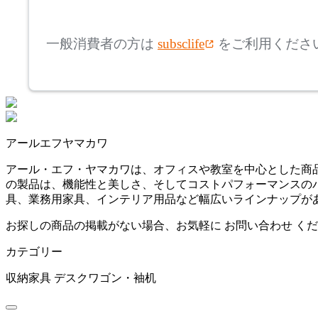
mm
高さ
検索
クラッシュクラッシュプ
一般消費者の方は
subsclife
をご利用くださ
ロジェクト
~
FIEL
mm
座面高
検索
フィール
~
アールエフヤマカワ
HIDA
mm
アール・エフ・ヤマカワは、オフィスや教室を中心とした商品
の製品は、機能性と美しさ、そしてコストパフォーマンスの
ヒダ
具、業務用家具、インテリア用品など幅広いラインナップが
お探しの商品の掲載がない場合、お気軽に
お問い合わせ
くだ
inoue
カテゴリー
イノウエ
収納家具
デスクワゴン・袖机