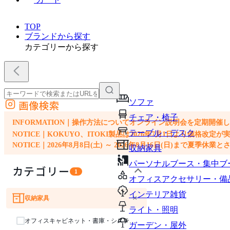
TOP
ブランドから探す
カテゴリーから探す
ソファ
画像検索
外部サイトの商品をカートに追加
チェア・椅子
他のサイトで見つけた商品ページのURLを貼り付けて、カートに追加できます
INFORMATION｜操作方法についてオンライン説明会を定期開催
テーブル・デスク
NOTICE｜KOKUYO、ITOKI製品は2026年7月1日より価
NOTICE｜2026年8月8日(土) ～ 2026年8月16日(日)まで夏季休
収納家具
パーソナルブース・集中ブ
カテゴリー
1
オフィスアクセサリー・備
インテリア雑貨
×
収納家具
テーブル・デスク
ライト・照明
オフィスキャビネット・書庫・システム収納
ガーデン・屋外