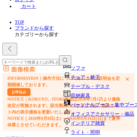
カート
TOP
ブランドから探す
カテゴリーから探す
画像検索
ソファ
外部サイトの商品をカートに追加
チェア・椅子
×
INFORMATION｜操作方法についてオンライン説明会を定
他のサイトで見つけた商品ページのURLを貼り付けて、カートに追加できます
期開催しております。
テーブル・デスク
お申込み
収納家具
NOTICE｜KOKUYO、ITOKI製品は2026年7月1日より価格
パーソナルブース・集中ブー
改定が実施されます。該当製品につきましては、順次サイ
ト内の表示価格を更新いたします。
オフィスアクセサリー・備品
NOTICE｜2026年8月8日(土) ～ 2026年8月16日(日)まで夏季
インテリア雑貨
休業とさせていただきます。
ライト・照明