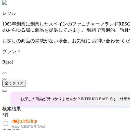
~
レソル
AINX
mm
1963年創業に創業したスペインのファニチャーブランドRE
のあらゆる場に商品を提供しています。 独特で普遍的、尚
アイネクス
お探しの商品の掲載がない場合、お気軽に
お問い合わせ
くだ
ブランド
aluna
Resol
アルナ
全てクリア
Andreu World
アンドリューワールド
お探しの商品が見つかりませんか？INTERIOR BASEでは、
検索結果
5
件
ANONIMA CASTELLI
QuickShip
発注から最短2週間で納品