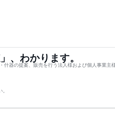
値」、わかります。
・什器の提案、販売を行う法人様および個人事業主
い。