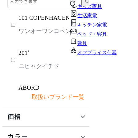
チェア・椅子
キッズ家具
生活家電
101 COPENHAGEN
テーブル・デスク
キッチン家電
ワンオーワンコペンハー
収納家具
ベッド・寝具
ゲン
パーソナルブース・集中ブース
建具
201˚
オフプライス什器
オフィスアクセサリー・備品
ニヒャクイチド
インテリア雑貨
ライト・照明
ABORD
キッズ家具
取扱いブランド一覧
アボール
生活家電
価格
キッチン家電
ACME Furniture
ベッド・寝具
定価 / 上代 (税抜)
検索
カラー
アクメファニチャー