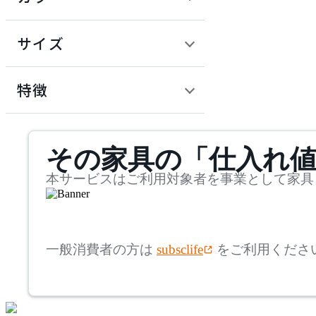
~
建具
オフプライス什器
円
サイズ
ADAL
幅
アダル
検索
特徴
~
ADAL TOTAL INTERIOR
mm
サステナビリティ商品
COLLECTION
その家具の「仕入れ
奥行
検索
アダルトータルインテリ
アコレクション
~
本サービスはご利用対象者を事業として家具
ADRS
mm
高さ
検索
アドレス
一般消費者の方は
subsclife
をご利用くださ
~
AICO
mm
座面高
検索
アイコ