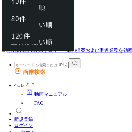
40件
おすすめ順
80件
80件
上代が安い順
動画マニュアル
120件
120件
FAQ
カート
上代が高い順
画像検索
外部サイトの商品をカートに追加
他のサイトで見つけた商品ページのURLを貼り付けて、カートに追加できます
ヘルプ
動画マニュアル
FAQ
新規登録
ログイン
カート