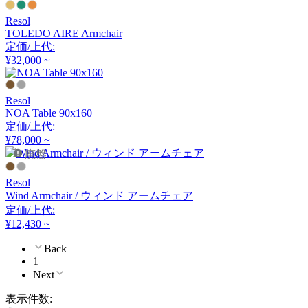
アーメット
Resol
TOLEDO AIRE Armchair
定価/上代:
ART WORK STUDIO
¥32,000 ~
アートワークスタジオ
Resol
NOA Table 90x160
定価/上代:
artek
¥78,000 ~
廃盤
アルテック
Resol
Wind Armchair / ウィンド アームチェア
定価/上代:
Artemide
¥12,430 ~
アルテミデ
Back
1
Next
ARUNAi
表示件数: