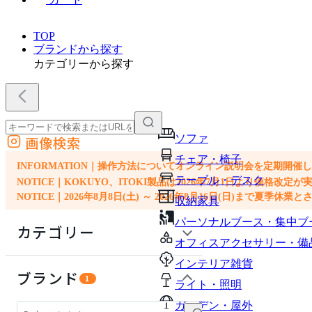
TOP
ブランドから探す
カテゴリーから探す
ソファ
画像検索
外部サイトの商品をカートに追加
チェア・椅子
他のサイトで見つけた商品ページのURLを貼り付けて、カートに追加できます
INFORMATION｜操作方法についてオンライン説明会を定期開催
テーブル・デスク
NOTICE｜KOKUYO、ITOKI製品は2026年7月1日より価
NOTICE｜2026年8月8日(土) ～ 2026年8月16日(日)まで夏季休
収納家具
パーソナルブース・集中ブ
カテゴリー
オフィスアクセサリー・備
インテリア雑貨
ガーデン・屋外
ブランド
1
ライト・照明
ソファ
ガーデン・屋外