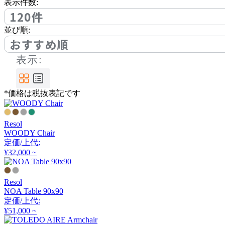
アノニマカステッリ
表示件数:
120件
並び順:
Another Garden
おすすめ順
表示:
アナザーガーデン
*価格は税抜表記です
ARIAKE
アリアケ
Resol
WOODY Chair
定価/上代:
arper
¥32,000 ~
アルペール
Resol
NOA Table 90x90
定価/上代:
arrmet
¥51,000 ~