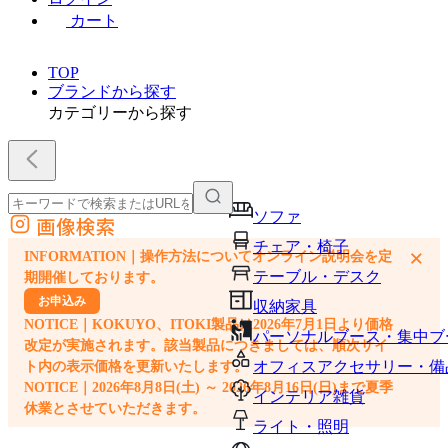
カート
TOP
ブランドから探す
カテゴリーから探す
ソファ
画像検索
外部サイトの商品をカートに追加
チェア・椅子
×
INFORMATION｜操作方法についてオンライン説明会を定
他のサイトで見つけた商品ページのURLを貼り付けて、カートに追加できます
テーブル・デスク
期開催しております。
お申込み
収納家具
NOTICE｜KOKUYO、ITOKI製品は2026年7月1日より価格
パーソナルブース・集中ブ
改定が実施されます。該当製品につきましては、順次サイ
オフィスアクセサリー・備
ト内の表示価格を更新いたします。
NOTICE｜2026年8月8日(土) ～ 2026年8月16日(日)まで夏季
インテリア雑貨
休業とさせていただきます。
ライト・照明