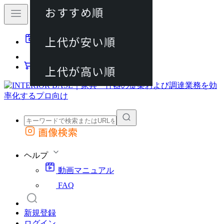
おすすめ順
80件
上代が安い順
動画マニュアル
120件
FAQ
カート
上代が高い順
画像検索
外部サイトの商品をカートに追加
他のサイトで見つけた商品ページのURLを貼り付けて、カートに追加できます
ヘルプ
動画マニュアル
FAQ
新規登録
ログイン