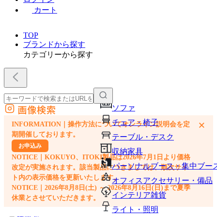
カート
TOP
ブランドから探す
カテゴリーから探す
画像検索
ソファ
外部サイトの商品をカートに追加
チェア・椅子
×
INFORMATION｜操作方法についてオンライン説明会を定
他のサイトで見つけた商品ページのURLを貼り付けて、カートに追加できます
期開催しております。
テーブル・デスク
お申込み
収納家具
NOTICE｜KOKUYO、ITOKI製品は2026年7月1日より価格
パーソナルブース・集中ブー
改定が実施されます。該当製品につきましては、順次サイ
ト内の表示価格を更新いたします。
オフィスアクセサリー・備品
NOTICE｜2026年8月8日(土) ～ 2026年8月16日(日)まで夏季
インテリア雑貨
休業とさせていただきます。
ライト・照明