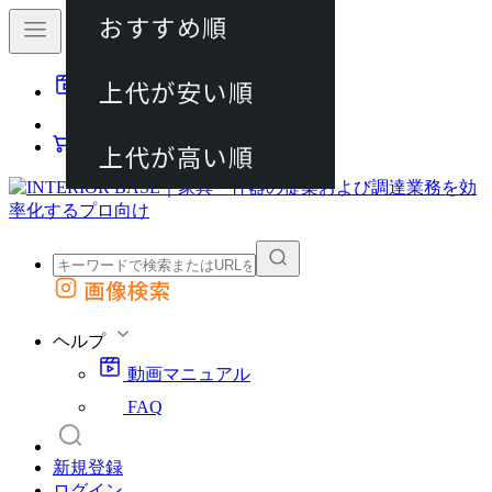
おすすめ順
80件
上代が安い順
動画マニュアル
120件
FAQ
カート
上代が高い順
画像検索
外部サイトの商品をカートに追加
他のサイトで見つけた商品ページのURLを貼り付けて、カートに追加できます
ヘルプ
動画マニュアル
FAQ
新規登録
ログイン