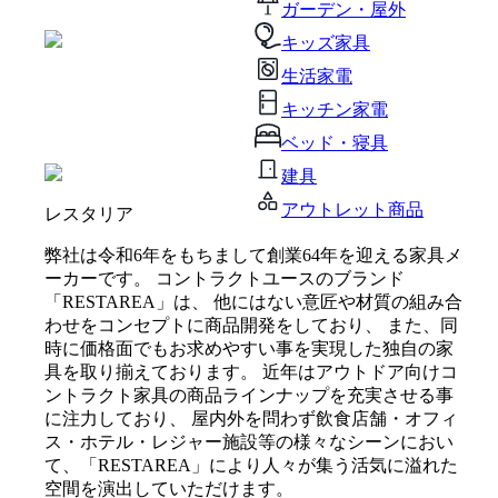
ガーデン・屋外
キッズ家具
生活家電
キッチン家電
ベッド・寝具
建具
アウトレット商品
レスタリア
弊社は令和6年をもちまして創業64年を迎える家具メ
ーカーです。 コントラクトユースのブランド
「RESTAREA」は、 他にはない意匠や材質の組み合
わせをコンセプトに商品開発をしており、 また、同
時に価格面でもお求めやすい事を実現した独自の家
具を取り揃えております。 近年はアウトドア向けコ
ントラクト家具の商品ラインナップを充実させる事
に注力しており、 屋内外を問わず飲食店舗・オフィ
ス・ホテル・レジャー施設等の様々なシーンにおい
て、「RESTAREA」により人々が集う活気に溢れた
空間を演出していただけます。