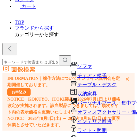
カート
TOP
ブランドから探す
カテゴリーから探す
ソファ
画像検索
外部サイトの商品をカートに追加
チェア・椅子
×
INFORMATION｜操作方法についてオンライン説明会を定
他のサイトで見つけた商品ページのURLを貼り付けて、カートに追加できます
テーブル・デスク
期開催しております。
お申込み
収納家具
NOTICE｜KOKUYO、ITOKI製品は2026年7月1日より価格
パーソナルブース・集中ブ
改定が実施されます。該当製品につきましては、順次サイ
オフィスアクセサリー・備
ト内の表示価格を更新いたします。
NOTICE｜2026年8月8日(土) ～ 2026年8月16日(日)まで夏季
インテリア雑貨
休業とさせていただきます。
ライト・照明