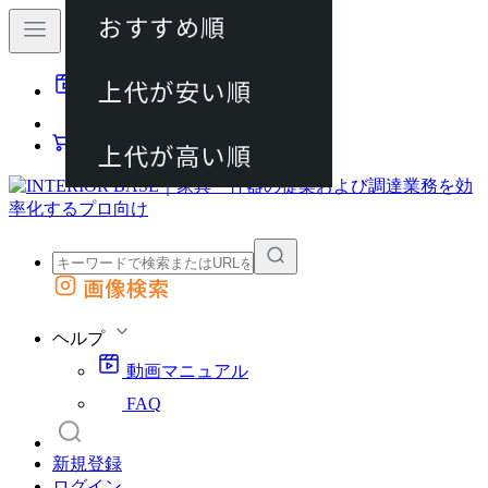
おすすめ順
80件
上代が安い順
動画マニュアル
120件
FAQ
カート
上代が高い順
画像検索
外部サイトの商品をカートに追加
他のサイトで見つけた商品ページのURLを貼り付けて、カートに追加できます
ヘルプ
動画マニュアル
FAQ
新規登録
ログイン