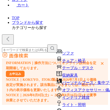
カート
TOP
ブランドから探す
カテゴリーから探す
ソファ
画像検索
外部サイトの商品をカートに追加
チェア・椅子
×
INFORMATION｜操作方法についてオンライン説明会を定
他のサイトで見つけた商品ページのURLを貼り付けて、カートに追加できます
テーブル・デスク
期開催しております。
お申込み
収納家具
NOTICE｜KOKUYO、ITOKI製品は2026年7月1日より価格
パーソナルブース・集中ブ
改定が実施されます。該当製品につきましては、順次サイ
オフィスアクセサリー・備
ト内の表示価格を更新いたします。
NOTICE｜2026年8月8日(土) ～ 2026年8月16日(日)まで夏季
インテリア雑貨
休業とさせていただきます。
ライト・照明