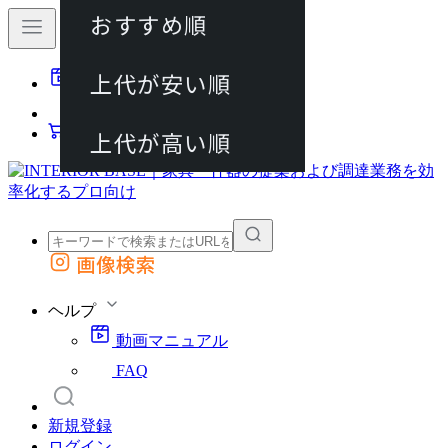
おすすめ順
80件
上代が安い順
動画マニュアル
120件
FAQ
カート
上代が高い順
画像検索
外部サイトの商品をカートに追加
他のサイトで見つけた商品ページのURLを貼り付けて、カートに追加できます
ヘルプ
動画マニュアル
FAQ
新規登録
ログイン