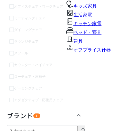
キッズ家具
オフィスチェア・ワークチェア
生活家電
ミーティングチェア
キッチン家電
ダイニングチェア
ベッド・寝具
建具
ラウンジチェア
オフプライス什器
スツール
カウンター・ハイチェア
ローチェア・座椅子
ゲーミングチェア
エグゼクティブ・応接用チェア
テーブル・デスク
収納家具
ソファ
パーソナルブース・集中ブース
オフィスアクセサリー・備品
インテリア雑貨
ライト・照明
ガーデン・屋外
キッズ家具
生活家電
キッチン家電
ベッド・寝具
建具
オフプライス什器
ブランド
1