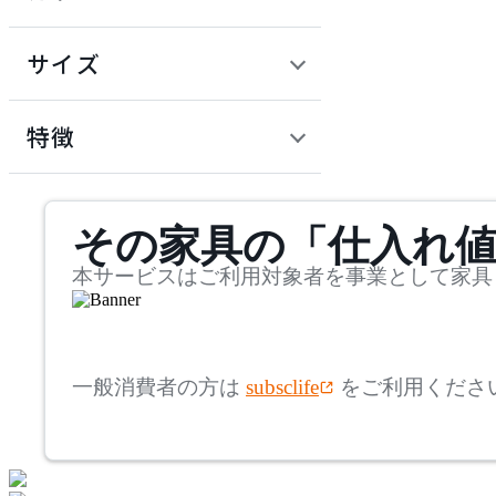
~
アコレクション
円
サイズ
ARIAKE
幅
アリアケ
検索
特徴
~
artek
mm
サステナビリティ商品
その家具の「仕入れ
奥行
検索
アルテック
~
本サービスはご利用対象者を事業として家具
AZUMAYA
mm
高さ
検索
アズマヤ
一般消費者の方は
subsclife
をご利用くださ
~
bellacontte
mm
座面高
検索
ベラコンテ