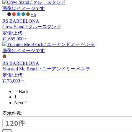
クラッシュクラッシュプ
画像はイメージです
ロジェクト
+6
RS BARCELONA
DULTON
Crew Stand / クルースタンド
定価/上代:
ダルトン
¥1,655,000 ~
画像はイメージです
EDDA
RS BARCELONA
エッダ
You and Me Bench / ユーアンドミー ベンチ
定価/上代:
¥173,000 ~
extremis
Back
1
エクストレミス
Next
表示件数:
120件
FDB Møbler