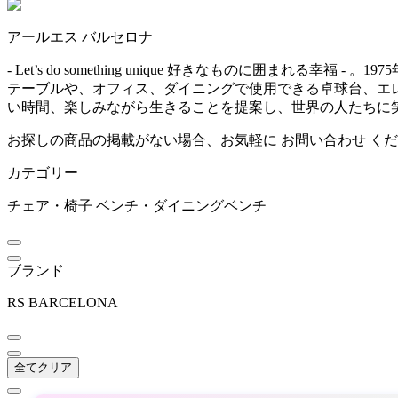
~
アールエス バルセロナ
BoConcept
mm
- Let’s do something unique 好きなものに囲ま
テーブルや、オフィス、ダイニングで使用できる卓球台、エ
ボーコンセプト
い時間、楽しみながら生きることを提案し、世界の人たちに
お探しの商品の掲載がない場合、お気軽に
お問い合わせ
くだ
by interiors
カテゴリー
バイインテリアズ
チェア・椅子
ベンチ・ダイニングベンチ
CARBON STOCK FURNI
ブランド
TURE
カーボンストックファニ
RS BARCELONA
チャー
COLOS
全てクリア