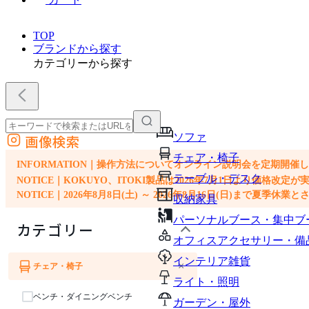
TOP
ブランドから探す
カテゴリーから探す
ソファ
画像検索
外部サイトの商品をカートに追加
チェア・椅子
他のサイトで見つけた商品ページのURLを貼り付けて、カートに追加できます
INFORMATION｜操作方法についてオンライン説明会を定期開催
テーブル・デスク
NOTICE｜KOKUYO、ITOKI製品は2026年7月1日より価
NOTICE｜2026年8月8日(土) ～ 2026年8月16日(日)まで夏季休
収納家具
パーソナルブース・集中ブ
カテゴリー
オフィスアクセサリー・備
インテリア雑貨
×
チェア・椅子
ライト・照明
ベンチ・ダイニングベンチ
ガーデン・屋外