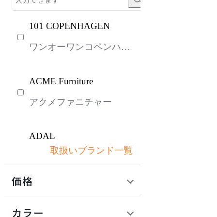
101 COPENHAGEN
ワンオーワンコペンハー
ゲン
ACME Furniture
アクメファニチャー
ADAL
取扱いブランド一覧
アダル
価格
ADAL TOTAL INTERIOR
COLLECTION
定価 / 上代 (税抜)
検索
カラー
アダルトータルインテリ