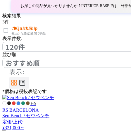
コロス
お探しの商品が見つかりませんか？INTERIOR BASEでは、
検索結果
COMPLEX UNIVERSAL
3
件
FURNITURE SUPPLY
QuickShip
コンプレックスユニバー
発注から最短2週間で納品
表示件数:
サルファニチャーサプラ
120件
イ
CondeHouse
並び順:
おすすめ順
カンディハウス
表示:
cosine
*価格は税抜表記です
コサイン
+6
RS BARCELONA
Seu Bench / セウベンチ
CRUSH CRASH PROJECT
定価/上代:
¥321,000 ~