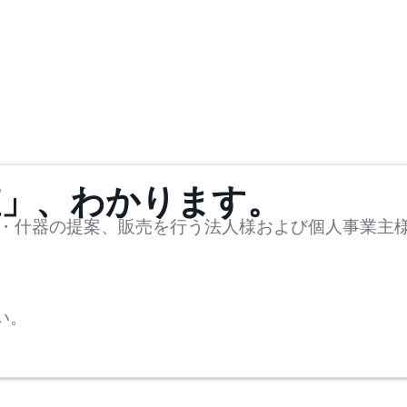
値」、わかります。
・什器の提案、販売を行う法人様および個人事業主
い。