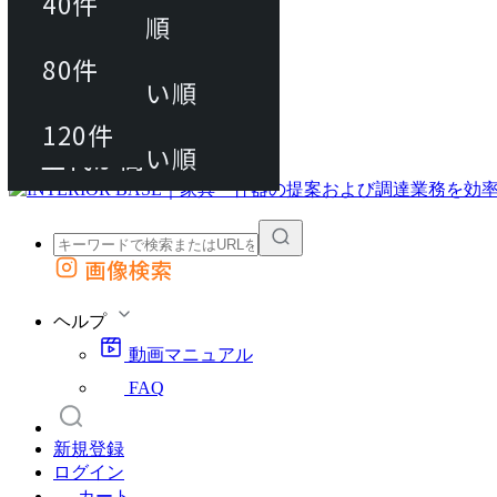
40件
おすすめ順
80件
80件
上代が安い順
動画マニュアル
120件
120件
FAQ
カート
上代が高い順
画像検索
外部サイトの商品をカートに追加
他のサイトで見つけた商品ページのURLを貼り付けて、カートに追加できます
ヘルプ
動画マニュアル
FAQ
新規登録
ログイン
カート