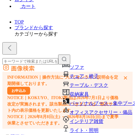
カート
TOP
ブランドから探す
カテゴリーから探す
画像検索
ソファ
外部サイトの商品をカートに追加
チェア・椅子
×
INFORMATION｜操作方法についてオンライン説明会を定
他のサイトで見つけた商品ページのURLを貼り付けて、カートに追加できます
期開催しております。
テーブル・デスク
お申込み
収納家具
NOTICE｜KOKUYO、ITOKI製品は2026年7月1日より価格
パーソナルブース・集中ブー
改定が実施されます。該当製品につきましては、順次サイ
ト内の表示価格を更新いたします。
オフィスアクセサリー・備品
NOTICE｜2026年8月8日(土) ～ 2026年8月16日(日)まで夏季
インテリア雑貨
休業とさせていただきます。
ライト・照明