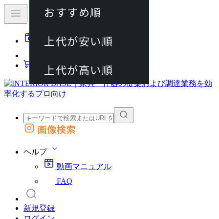
おすすめ順
80件
上代が安い順
動画マニュアル
120件
FAQ
カート
上代が高い順
画像検索
外部サイトの商品をカートに追加
他のサイトで見つけた商品ページのURLを貼り付けて、カートに追加できます
ヘルプ
動画マニュアル
FAQ
新規登録
ログイン