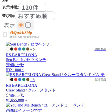
3
件
120件
表示件数:
おすすめ順
並び順:
表示:
QuickShip
発注から最短2週間で納品
+6
全84商品
RS BARCELONA
Seu Bench / セウベンチ
定価/上代:
¥321,000 ~
+6
全21商品
RS BARCELONA
Crew Stand / クルースタンド
定価/上代:
¥1,655,000 ~
画像はイメージです