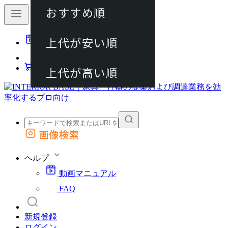
おすすめ順
80件
上代が安い順
動画マニュアル
120件
FAQ
カート
上代が高い順
画像検索
外部サイトの商品をカートに追加
他のサイトで見つけた商品ページのURLを貼り付けて、カートに追加できます
ヘルプ
動画マニュアル
FAQ
新規登録
ログイン