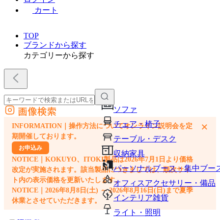
カート
TOP
ブランドから探す
カテゴリーから探す
画像検索
ソファ
外部サイトの商品をカートに追加
チェア・椅子
×
INFORMATION｜操作方法についてオンライン説明会を定
他のサイトで見つけた商品ページのURLを貼り付けて、カートに追加できます
期開催しております。
テーブル・デスク
お申込み
収納家具
NOTICE｜KOKUYO、ITOKI製品は2026年7月1日より価格
パーソナルブース・集中ブー
改定が実施されます。該当製品につきましては、順次サイ
ト内の表示価格を更新いたします。
オフィスアクセサリー・備品
NOTICE｜2026年8月8日(土) ～ 2026年8月16日(日)まで夏季
インテリア雑貨
休業とさせていただきます。
ライト・照明