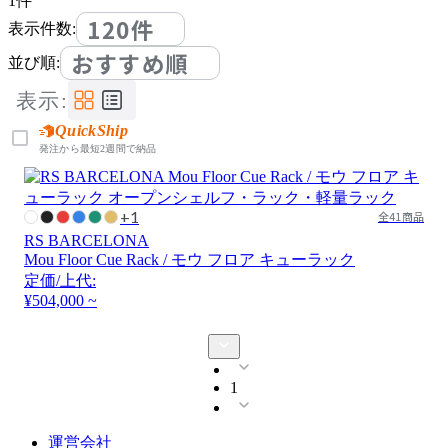
1
件
120件
表示件数:
おすすめ順
並び順:
表示:
QuickShip
発注から最短2週間で納品
+1
全41商品
RS BARCELONA
Mou Floor Cue Rack / モウ フロア キューラック
定価/上代:
¥504,000 ~
1
運営会社