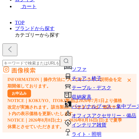
カート
TOP
ブランドから探す
カテゴリーから探す
画像検索
ソファ
外部サイトの商品をカートに追加
チェア・椅子
×
INFORMATION｜操作方法についてオンライン説明会を定
他のサイトで見つけた商品ページのURLを貼り付けて、カートに追加できます
期開催しております。
テーブル・デスク
お申込み
収納家具
NOTICE｜KOKUYO、ITOKI製品は2026年7月1日より価格
パーソナルブース・集中ブー
改定が実施されます。該当製品につきましては、順次サイ
ト内の表示価格を更新いたします。
オフィスアクセサリー・備品
NOTICE｜2026年8月8日(土) ～ 2026年8月16日(日)まで夏季
インテリア雑貨
休業とさせていただきます。
ライト・照明