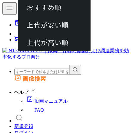
おすすめ順
80件
上代が安い順
動画マニュアル
120件
FAQ
カート
上代が高い順
画像検索
外部サイトの商品をカートに追加
他のサイトで見つけた商品ページのURLを貼り付けて、カートに追加できます
ヘルプ
動画マニュアル
FAQ
新規登録
ログイン