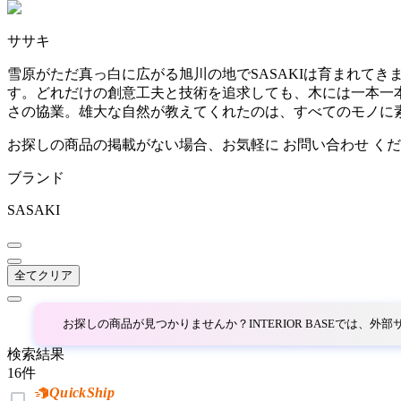
~
ササキ
AINX
mm
雪原がただ真っ白に広がる旭川の地でSASAKIは育まれて
す。どれだけの創意工夫と技術を追求しても、木には一本一
アイネクス
さの協業。雄大な自然が教えてくれたのは、すべてのモノに
お探しの商品の掲載がない場合、お気軽に
お問い合わせ
くだ
aluna
ブランド
アルナ
SASAKI
Andreu World
全てクリア
アンドリューワールド
お探しの商品が見つかりませんか？INTERIOR BASEでは、
検索結果
ANONIMA CASTELLI
16
件
QuickShip