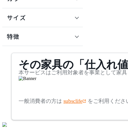
~
建具
オフプライス什器
円
サイズ
ADAL
幅
アダル
検索
特徴
~
ADAL TOTAL INTERIOR
mm
サステナビリティ商品
COLLECTION
その家具の「仕入れ
奥行
検索
アダルトータルインテリ
アコレクション
~
本サービスはご利用対象者を事業として家具
ADRS
mm
高さ
検索
アドレス
一般消費者の方は
subsclife
をご利用くださ
~
AICO
mm
座面高
検索
アイコ