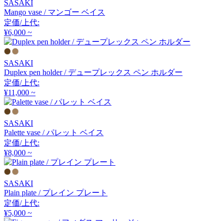
SASAKI
アルナイ
Mango vase / マンゴー ベイス
定価/上代:
¥6,000 ~
Astep
SASAKI
アステップ
Duplex pen holder / デュープレックス ペン ホルダー
定価/上代:
¥11,000 ~
AZUMAYA
アズマヤ
SASAKI
Palette vase / パレット ベイス
定価/上代:
¥8,000 ~
B-LINE
ビーライン
SASAKI
Plain plate / プレイン プレート
定価/上代:
B.C. SAN MICHELE
¥5,000 ~