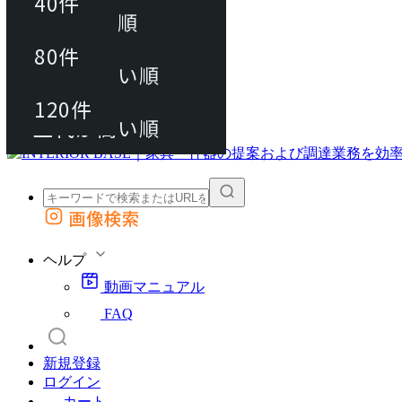
40件
おすすめ順
80件
80件
上代が安い順
動画マニュアル
120件
120件
FAQ
カート
上代が高い順
画像検索
外部サイトの商品をカートに追加
他のサイトで見つけた商品ページのURLを貼り付けて、カートに追加できます
ヘルプ
動画マニュアル
FAQ
新規登録
ログイン
カート