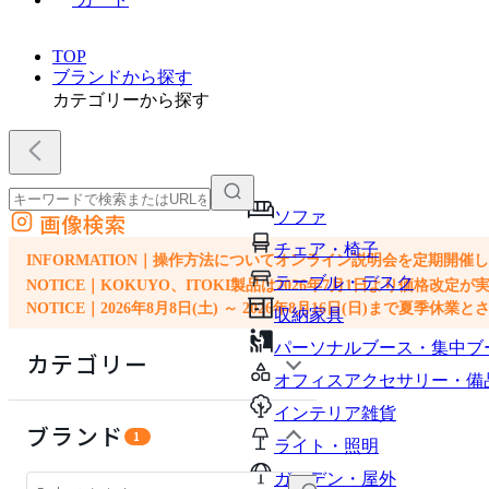
TOP
ブランドから探す
カテゴリーから探す
ソファ
画像検索
外部サイトの商品をカートに追加
チェア・椅子
他のサイトで見つけた商品ページのURLを貼り付けて、カートに追加できます
INFORMATION｜操作方法についてオンライン説明会を定期開催
テーブル・デスク
NOTICE｜KOKUYO、ITOKI製品は2026年7月1日より価
NOTICE｜2026年8月8日(土) ～ 2026年8月16日(日)まで夏季休
収納家具
パーソナルブース・集中ブ
カテゴリー
オフィスアクセサリー・備
インテリア雑貨
オフィスアクセサリー・備品
ブランド
1
ライト・照明
インテリア雑貨
ガーデン・屋外