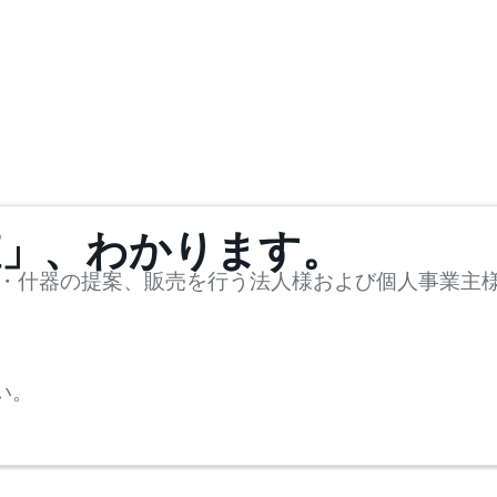
値」、わかります。
・什器の提案、販売を行う法人様および個人事業主
い。