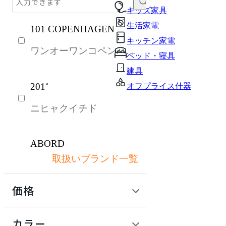
キッズ家具
キッズ家具
生活家電
101 COPENHAGEN
ソファ
キッチン家電
ワンオーワンコペンハー
チェア・椅子
ベッド・寝具
ゲン
テーブル・デスク
建具
201˚
オフプライス什器
収納家具
ニヒャクイチド
パーソナルブース・集中ブース
ライト・照明
ABORD
ガーデン・屋外
取扱いブランド一覧
アボール
生活家電
価格
キッチン家電
ACME Furniture
ベッド・寝具
定価 / 上代 (税抜)
検索
カラー
アクメファニチャー