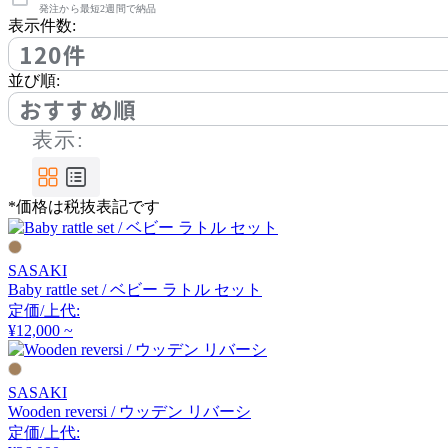
アノニマカステッリ
発注から最短2週間で納品
表示件数:
120件
Another Garden
並び順:
おすすめ順
アナザーガーデン
表示:
ARIAKE
*価格は税抜表記です
アリアケ
SASAKI
Baby rattle set / ベビー ラトル セット
arper
定価/上代:
¥12,000 ~
アルペール
SASAKI
Wooden reversi / ウッデン リバーシ
arrmet
定価/上代: