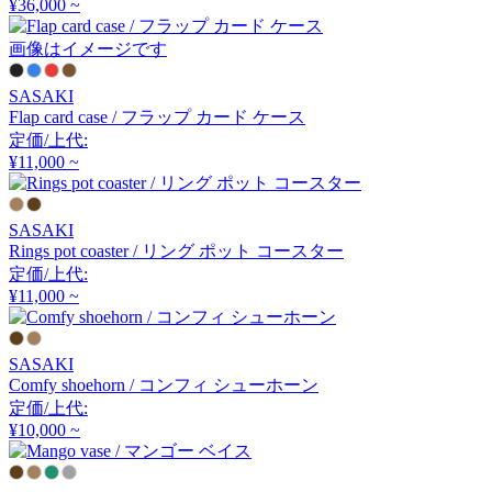
¥36,000 ~
アーメット
画像はイメージです
ART WORK STUDIO
SASAKI
Flap card case / フラップ カード ケース
アートワークスタジオ
定価/上代:
¥11,000 ~
artek
SASAKI
Rings pot coaster / リング ポット コースター
アルテック
定価/上代:
¥11,000 ~
Artemide
SASAKI
Comfy shoehorn / コンフィ シューホーン
アルテミデ
定価/上代:
¥10,000 ~
ARUNAi