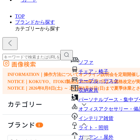
TOP
ブランドから探す
カテゴリーから探す
ソファ
画像検索
外部サイトの商品をカートに追加
チェア・椅子
他のサイトで見つけた商品ページのURLを貼り付けて、カートに追加できます
INFORMATION｜操作方法についてオンライン説明会を定期開催
テーブル・デスク
NOTICE｜KOKUYO、ITOKI製品は2026年7月1日より価
NOTICE｜2026年8月8日(土) ～ 2026年8月16日(日)まで夏季休
収納家具
パーソナルブース・集中ブ
カテゴリー
オフィスアクセサリー・備
インテリア雑貨
テーブル・デスク
ブランド
1
ライト・照明
収納家具
ガーデン・屋外