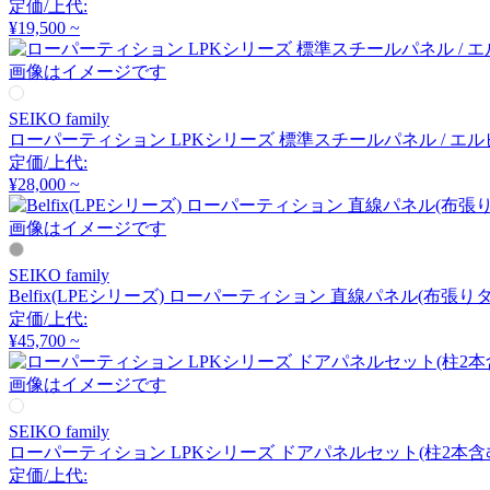
定価/上代:
アーメット
¥19,500 ~
画像はイメージです
ART WORK STUDIO
SEIKO family
アートワークスタジオ
ローパーティション LPKシリーズ 標準スチールパネル / エ
定価/上代:
¥28,000 ~
artek
画像はイメージです
アルテック
SEIKO family
Belfix(LPEシリーズ) ローパーティション 直線パネル(布張
定価/上代:
Artemide
¥45,700 ~
アルテミデ
画像はイメージです
SEIKO family
ローパーティション LPKシリーズ ドアパネルセット(柱2本含む
ARUNAi
定価/上代: