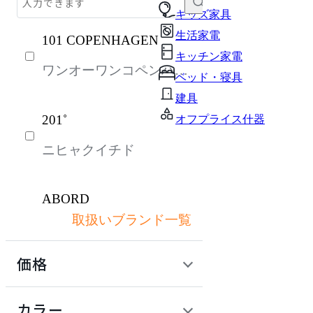
オフィスアクセサリー・備品
キッズ家具
生活家電
101 COPENHAGEN
ソファ
キッチン家電
ワンオーワンコペンハー
チェア・椅子
ベッド・寝具
ゲン
パーソナルブース・集中ブース
建具
201˚
オフプライス什器
インテリア雑貨
ニヒャクイチド
ライト・照明
ガーデン・屋外
ABORD
キッズ家具
取扱いブランド一覧
アボール
生活家電
価格
キッチン家電
ACME Furniture
ベッド・寝具
定価 / 上代 (税抜)
検索
カラー
アクメファニチャー