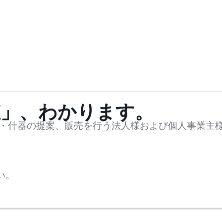
値」、わかります。
・什器の提案、販売を行う法人様および個人事業主
い。