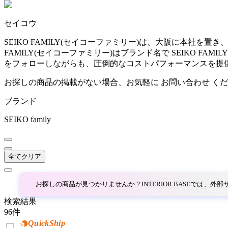
~
セイコウ
AINX
mm
SEIKO FAMILY(セイコーファミリー)は、大阪に本社を
FAMILY(セイコーファミリー)はブランド名で SEIKO
アイネクス
をフォローしながらも、圧倒的なコストパフォーマンスを提
お探しの商品の掲載がない場合、お気軽に
お問い合わせ
くだ
aluna
ブランド
アルナ
SEIKO family
Andreu World
全てクリア
アンドリューワールド
お探しの商品が見つかりませんか？INTERIOR BASEでは、
検索結果
ANONIMA CASTELLI
96
件
QuickShip