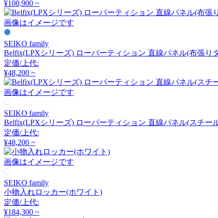
¥100,900 ~
アルナイ
画像はイメージです
Astep
SEIKO family
Belfix(LPXシリーズ) ローパーティション 直線パネル(布張
定価/上代:
アステップ
¥48,200 ~
画像はイメージです
AZUMAYA
SEIKO family
アズマヤ
Belfix(LPXシリーズ) ローパーティション 直線パネル(スチ
定価/上代:
¥48,200 ~
B-LINE
画像はイメージです
ビーライン
SEIKO family
小物入れロッカー(ホワイト)
定価/上代:
B.C. SAN MICHELE
¥184,300 ~