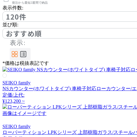
アノニマカステッリ
発注から最短2週間で納品
表示件数:
120件
Another Garden
並び順:
おすすめ順
アナザーガーデン
表示:
ARIAKE
*価格は税抜表記です
アリアケ
SEIKO family
NSカウンター(ホワイトタイプ) 車椅子対応ローカウンター/
arper
定価/上代:
¥123,200 ~
アルペール
画像はイメージです
SEIKO family
arrmet
ローパーティション LPKシリーズ 上部樹脂ガラス/スチールパ