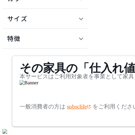
~
建具
オフプライス什器
円
サイズ
ADAL
幅
アダル
検索
特徴
~
ADAL TOTAL INTERIOR
mm
サステナビリティ商品
COLLECTION
その家具の「仕入れ
奥行
検索
アダルトータルインテリ
アコレクション
~
本サービスはご利用対象者を事業として家具
ADRS
mm
高さ
検索
アドレス
一般消費者の方は
subsclife
をご利用くださ
~
AICO
mm
座面高
検索
アイコ