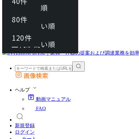
40件
おすすめ順
80件
80件
上代が安い順
動画マニュアル
120件
120件
FAQ
カート
上代が高い順
画像検索
外部サイトの商品をカートに追加
他のサイトで見つけた商品ページのURLを貼り付けて、カートに追加できます
ヘルプ
動画マニュアル
FAQ
新規登録
ログイン
カート