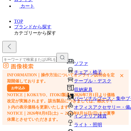
カート
TOP
ブランドから探す
カテゴリーから探す
ソファ
画像検索
外部サイトの商品をカートに追加
チェア・椅子
×
INFORMATION｜操作方法についてオンライン説明会を定
他のサイトで見つけた商品ページのURLを貼り付けて、カートに追加できます
テーブル・デスク
期開催しております。
お申込み
収納家具
NOTICE｜KOKUYO、ITOKI製品は2026年7月1日より価格
パーソナルブース・集中ブ
改定が実施されます。該当製品につきましては、順次サイ
オフィスアクセサリー・備
ト内の表示価格を更新いたします。
NOTICE｜2026年8月8日(土) ～ 2026年8月16日(日)まで夏季
インテリア雑貨
休業とさせていただきます。
ライト・照明