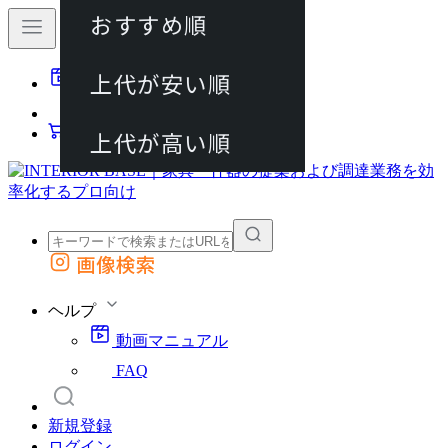
おすすめ順
80件
上代が安い順
動画マニュアル
120件
FAQ
カート
上代が高い順
画像検索
外部サイトの商品をカートに追加
他のサイトで見つけた商品ページのURLを貼り付けて、カートに追加できます
ヘルプ
動画マニュアル
FAQ
新規登録
ログイン