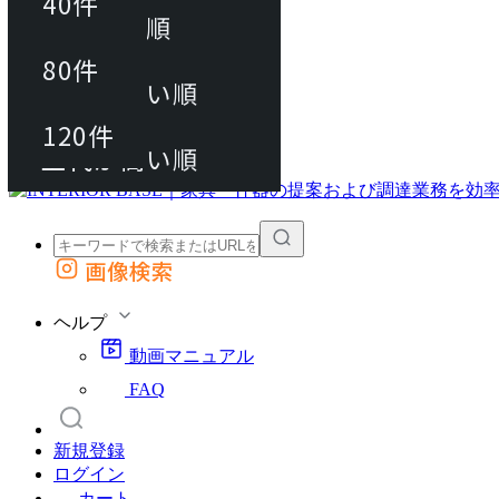
40件
おすすめ順
80件
80件
上代が安い順
動画マニュアル
120件
120件
FAQ
カート
上代が高い順
画像検索
外部サイトの商品をカートに追加
他のサイトで見つけた商品ページのURLを貼り付けて、カートに追加できます
ヘルプ
動画マニュアル
FAQ
新規登録
ログイン
カート