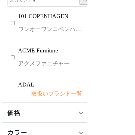
101 COPENHAGEN
ワンオーワンコペンハー
ゲン
ACME Furniture
アクメファニチャー
ADAL
取扱いブランド一覧
アダル
価格
ADAL TOTAL INTERIOR
COLLECTION
定価 / 上代 (税抜)
検索
カラー
アダルトータルインテリ