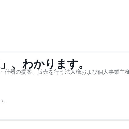
値」、わかります。
・什器の提案、販売を行う法人様および個人事業主
い。