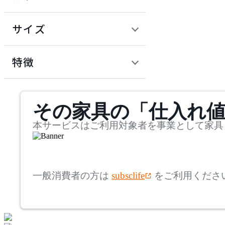
~
アコレクション
円
サイズ
ARIAKE
幅
アリアケ
検索
特徴
~
artek
mm
サステナビリティ商品
その家具の「仕入れ
奥行
検索
アルテック
~
本サービスはご利用対象者を事業として家具
AZUMAYA
mm
高さ
検索
アズマヤ
一般消費者の方は
subsclife
をご利用くださ
~
bellacontte
mm
座面高
検索
ベラコンテ