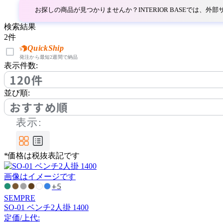
コロス
お探しの商品が見つかりませんか？INTERIOR BASEでは、
検索結果
COMPLEX UNIVERSAL
2
件
FURNITURE SUPPLY
QuickShip
コンプレックスユニバー
発注から最短2週間で納品
表示件数:
サルファニチャーサプラ
120件
イ
CondeHouse
並び順:
おすすめ順
カンディハウス
表示:
cosine
*価格は税抜表記です
コサイン
画像はイメージです
+5
SEMPRE
CRUSH CRASH PROJECT
SO-01 ベンチ2人掛 1400
定価/上代: