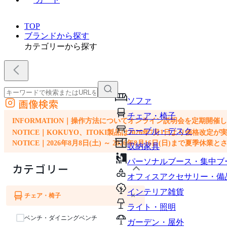
TOP
ブランドから探す
カテゴリーから探す
ソファ
画像検索
外部サイトの商品をカートに追加
チェア・椅子
他のサイトで見つけた商品ページのURLを貼り付けて、カートに追加できます
INFORMATION｜操作方法についてオンライン説明会を定期開催
テーブル・デスク
NOTICE｜KOKUYO、ITOKI製品は2026年7月1日より価
NOTICE｜2026年8月8日(土) ～ 2026年8月16日(日)まで夏季休
収納家具
パーソナルブース・集中ブ
カテゴリー
オフィスアクセサリー・備
インテリア雑貨
×
チェア・椅子
ソファ
ライト・照明
ベンチ・ダイニングベンチ
ガーデン・屋外