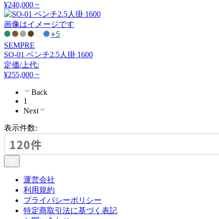
クラッシュクラッシュプ
¥240,000 ~
ロジェクト
画像はイメージです
+5
DULTON
SEMPRE
SO-01 ベンチ2.5人掛 1600
ダルトン
定価/上代:
¥255,000 ~
Back
EDDA
1
Next
エッダ
表示件数:
120件
extremis
エクストレミス
運営会社
利用規約
プライバシーポリシー
FDB Møbler
特定商取引法に基づく表記