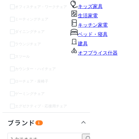
キッズ家具
オフィスチェア・ワークチェア
生活家電
ミーティングチェア
キッチン家電
ダイニングチェア
ベッド・寝具
建具
ラウンジチェア
オフプライス什器
スツール
カウンター・ハイチェア
ローチェア・座椅子
ゲーミングチェア
エグゼクティブ・応接用チェア
インテリア雑貨
テーブル・デスク
収納家具
パーソナルブース・集中ブース
オフィスアクセサリー・備品
ライト・照明
ガーデン・屋外
キッズ家具
生活家電
キッチン家電
ベッド・寝具
建具
オフプライス什器
ブランド
1