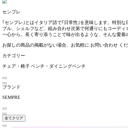
~
センプレ
BoConcept
mm
｢センプレ｣とはイタリア語で｢日常性｣を意味します。特別
ブル、シェルフなど、組み合わせ次第で何通りにもコーディ
ボーコンセプト
一心から。長く寄り添うことで味が出るような、そんな愛着
お探しの商品の掲載がない場合、お気軽に
お問い合わせ
くだ
by interiors
カテゴリー
バイインテリアズ
チェア・椅子
ベンチ・ダイニングベンチ
CARBON STOCK FURNI
ブランド
TURE
カーボンストックファニ
SEMPRE
チャー
COLOS
全てクリア