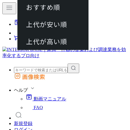
おすすめ順
80件
上代が安い順
動画マニュアル
120件
FAQ
カート
上代が高い順
画像検索
外部サイトの商品をカートに追加
他のサイトで見つけた商品ページのURLを貼り付けて、カートに追加できます
ヘルプ
動画マニュアル
FAQ
新規登録
ログイン