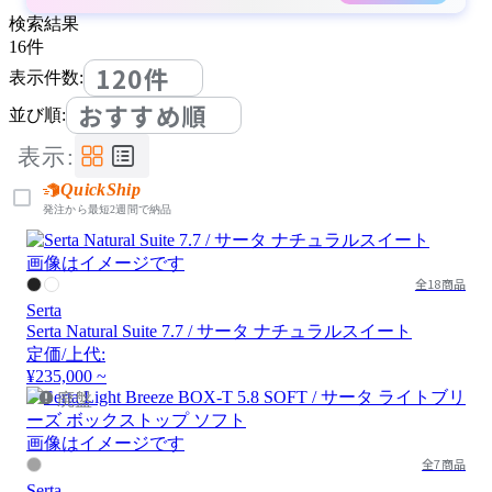
検索結果
16
件
120件
表示件数:
おすすめ順
並び順:
表示:
QuickShip
発注から最短2週間で納品
画像はイメージです
全18商品
Serta
Serta Natural Suite 7.7 / サータ ナチュラルスイート
定価/上代:
¥235,000 ~
廃盤
画像はイメージです
全7商品
Serta