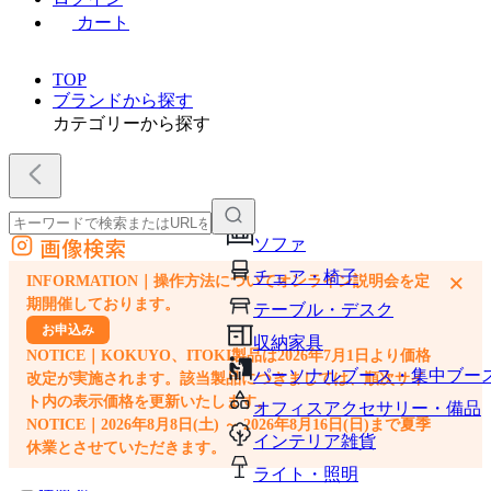
カート
TOP
ブランドから探す
カテゴリーから探す
画像検索
ソファ
外部サイトの商品をカートに追加
チェア・椅子
×
INFORMATION｜操作方法についてオンライン説明会を定
他のサイトで見つけた商品ページのURLを貼り付けて、カートに追加できます
期開催しております。
テーブル・デスク
お申込み
収納家具
NOTICE｜KOKUYO、ITOKI製品は2026年7月1日より価格
パーソナルブース・集中ブー
改定が実施されます。該当製品につきましては、順次サイ
ト内の表示価格を更新いたします。
オフィスアクセサリー・備品
NOTICE｜2026年8月8日(土) ～ 2026年8月16日(日)まで夏季
インテリア雑貨
休業とさせていただきます。
ライト・照明