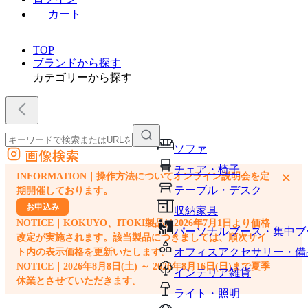
カート
TOP
ブランドから探す
カテゴリーから探す
ソファ
画像検索
外部サイトの商品をカートに追加
チェア・椅子
×
INFORMATION｜操作方法についてオンライン説明会を定
他のサイトで見つけた商品ページのURLを貼り付けて、カートに追加できます
テーブル・デスク
期開催しております。
お申込み
収納家具
NOTICE｜KOKUYO、ITOKI製品は2026年7月1日より価格
パーソナルブース・集中ブ
改定が実施されます。該当製品につきましては、順次サイ
オフィスアクセサリー・備
ト内の表示価格を更新いたします。
NOTICE｜2026年8月8日(土) ～ 2026年8月16日(日)まで夏季
インテリア雑貨
休業とさせていただきます。
ライト・照明