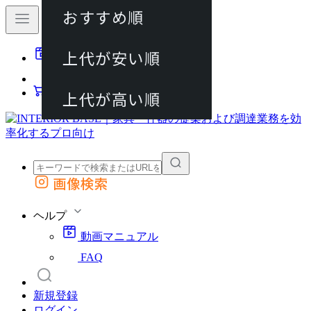
おすすめ順
80件
上代が安い順
動画マニュアル
120件
FAQ
カート
上代が高い順
画像検索
外部サイトの商品をカートに追加
他のサイトで見つけた商品ページのURLを貼り付けて、カートに追加できます
ヘルプ
動画マニュアル
FAQ
新規登録
ログイン