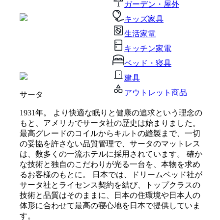
ガーデン・屋外
キッズ家具
生活家電
キッチン家電
ベッド・寝具
建具
アウトレット商品
サータ
1931年。 より快適な眠りと健康の追求という理念の
もと、アメリカでサータ社の歴史は始まりました。
最高グレードのコイルからキルトの縫製まで、一切
の妥協を許さない品質管理で、サータのマットレス
は、数多くの一流ホテルに採用されています。 確か
な技術と独自のこだわりが光る一台を、本物を求め
るお客様のもとに。 日本では、ドリームベッド社が
サータ社とライセンス契約を結び、トップクラスの
技術と品質はそのままに、日本の住環境や日本人の
体形に合わせて最高の寝心地を日本で提供していま
す。