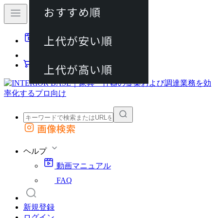
おすすめ順
80件
上代が安い順
動画マニュアル
120件
FAQ
カート
上代が高い順
画像検索
外部サイトの商品をカートに追加
他のサイトで見つけた商品ページのURLを貼り付けて、カートに追加できます
ヘルプ
動画マニュアル
FAQ
新規登録
ログイン