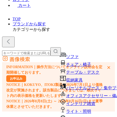
カート
TOP
ブランドから探す
カテゴリーから探す
ソファ
画像検索
外部サイトの商品をカートに追加
チェア・椅子
×
INFORMATION｜操作方法についてオンライン説明会を定
他のサイトで見つけた商品ページのURLを貼り付けて、カートに追加できます
テーブル・デスク
期開催しております。
お申込み
収納家具
NOTICE｜KOKUYO、ITOKI製品は2026年7月1日より価格
パーソナルブース・集中ブ
改定が実施されます。該当製品につきましては、順次サイ
オフィスアクセサリー・備
ト内の表示価格を更新いたします。
NOTICE｜2026年8月8日(土) ～ 2026年8月16日(日)まで夏季
インテリア雑貨
休業とさせていただきます。
ライト・照明