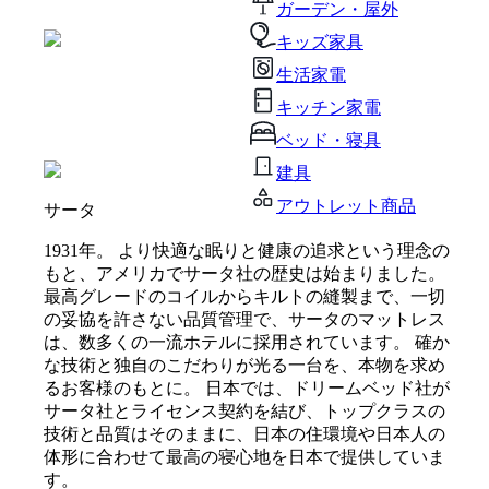
ガーデン・屋外
キッズ家具
生活家電
キッチン家電
ベッド・寝具
建具
アウトレット商品
サータ
1931年。 より快適な眠りと健康の追求という理念の
もと、アメリカでサータ社の歴史は始まりました。
最高グレードのコイルからキルトの縫製まで、一切
の妥協を許さない品質管理で、サータのマットレス
は、数多くの一流ホテルに採用されています。 確か
な技術と独自のこだわりが光る一台を、本物を求め
るお客様のもとに。 日本では、ドリームベッド社が
サータ社とライセンス契約を結び、トップクラスの
技術と品質はそのままに、日本の住環境や日本人の
体形に合わせて最高の寝心地を日本で提供していま
す。