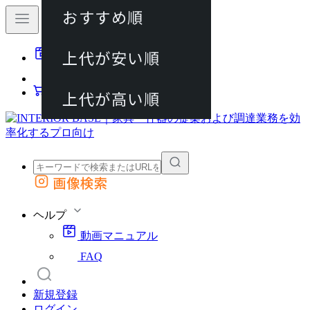
おすすめ順
80件
上代が安い順
動画マニュアル
120件
FAQ
カート
上代が高い順
画像検索
外部サイトの商品をカートに追加
他のサイトで見つけた商品ページのURLを貼り付けて、カートに追加できます
ヘルプ
動画マニュアル
FAQ
新規登録
ログイン