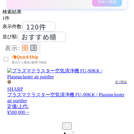
Webで検索
検索結果
1
件
120件
表示件数:
おすすめ順
並び順:
表示:
QuickShip
発注から最短2週間で納品
全1商品
SHARP
プラズマクラスター空気清浄機 FU-90KK / Plasmacluster
air purifier
定価/上代:
¥500,000 ~