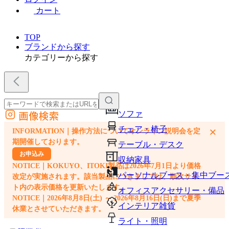
カート
TOP
ブランドから探す
カテゴリーから探す
画像検索
ソファ
外部サイトの商品をカートに追加
チェア・椅子
×
INFORMATION｜操作方法についてオンライン説明会を定
他のサイトで見つけた商品ページのURLを貼り付けて、カートに追加できます
期開催しております。
テーブル・デスク
お申込み
収納家具
NOTICE｜KOKUYO、ITOKI製品は2026年7月1日より価格
パーソナルブース・集中ブー
改定が実施されます。該当製品につきましては、順次サイ
ト内の表示価格を更新いたします。
オフィスアクセサリー・備品
NOTICE｜2026年8月8日(土) ～ 2026年8月16日(日)まで夏季
インテリア雑貨
休業とさせていただきます。
ライト・照明