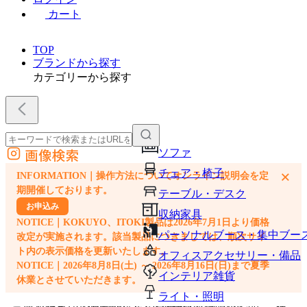
カート
TOP
ブランドから探す
カテゴリーから探す
画像検索
ソファ
外部サイトの商品をカートに追加
チェア・椅子
×
INFORMATION｜操作方法についてオンライン説明会を定
他のサイトで見つけた商品ページのURLを貼り付けて、カートに追加できます
期開催しております。
テーブル・デスク
お申込み
収納家具
NOTICE｜KOKUYO、ITOKI製品は2026年7月1日より価格
パーソナルブース・集中ブー
改定が実施されます。該当製品につきましては、順次サイ
ト内の表示価格を更新いたします。
オフィスアクセサリー・備品
NOTICE｜2026年8月8日(土) ～ 2026年8月16日(日)まで夏季
インテリア雑貨
休業とさせていただきます。
ライト・照明