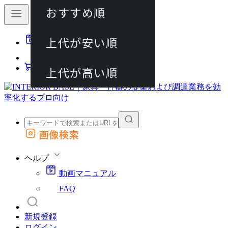
おすすめ順
80件
上代が安い順
動画マニュアル
120件
FAQ
カート
上代が高い順
画像検索
外部サイトの商品をカートに追加
他のサイトで見つけた商品ページのURLを貼り付けて、カートに追加できます
ヘルプ
動画マニュアル
FAQ
新規登録
ログイン