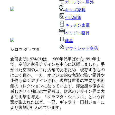
ガーデン・屋外
キッズ家具
生活家電
キッチン家電
ベッド・寝具
建具
アウトレット商品
シロウ クラマタ
倉俣史朗(1934-91)は、1960年代半ばから1991年ま
で、空間と家具デザインを中心に活躍しました。手
がけた空間の大半は店舗であるため、現存するもの
はごく僅か。一方、オブジェ的な色彩の強い家具や
小物も多くデザインされ、現在は世界の主要な美術
館のコレクションになっています。浮遊感や儚さを
感じさせる独自の世界観は、欧米のデザイン界に大
きな衝撃を与え、「クラマタ・ショック」という言
葉が生まれたほど。一部、ギャラリー田村ジョーに
より復刻が行われています。