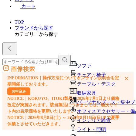
カート
TOP
ブランドから探す
カテゴリーから探す
ソファ
画像検索
外部サイトの商品をカートに追加
チェア・椅子
×
INFORMATION｜操作方法についてオンライン説明会を定
他のサイトで見つけた商品ページのURLを貼り付けて、カートに追加できます
テーブル・デスク
期開催しております。
お申込み
収納家具
NOTICE｜KOKUYO、ITOKI製品は2026年7月1日より価格
パーソナルブース・集中ブ
改定が実施されます。該当製品につきましては、順次サイ
オフィスアクセサリー・備
ト内の表示価格を更新いたします。
NOTICE｜2026年8月8日(土) ～ 2026年8月16日(日)まで夏季
インテリア雑貨
休業とさせていただきます。
ライト・照明