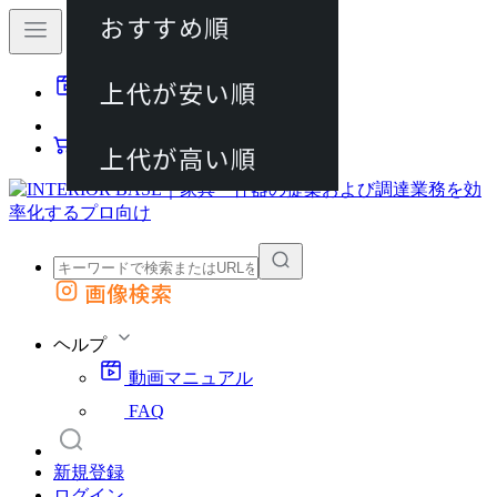
おすすめ順
80件
上代が安い順
動画マニュアル
120件
FAQ
カート
上代が高い順
画像検索
外部サイトの商品をカートに追加
他のサイトで見つけた商品ページのURLを貼り付けて、カートに追加できます
ヘルプ
動画マニュアル
FAQ
新規登録
ログイン