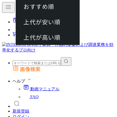
おすすめ順
80件
上代が安い順
動画マニュアル
120件
FAQ
カート
上代が高い順
画像検索
外部サイトの商品をカートに追加
他のサイトで見つけた商品ページのURLを貼り付けて、カートに追加できます
ヘルプ
動画マニュアル
FAQ
新規登録
ログイン