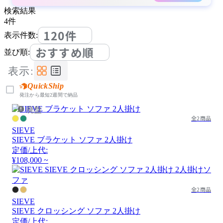
検索結果
4
件
120件
表示件数:
おすすめ順
並び順:
表示:
QuickShip
発注から最短2週間で納品
廃盤
全2商品
SIEVE
SIEVE ブラケット ソファ 2人掛け
定価/上代:
¥108,000 ~
全2商品
SIEVE
SIEVE クロッシング ソファ 2人掛け
定価/上代: