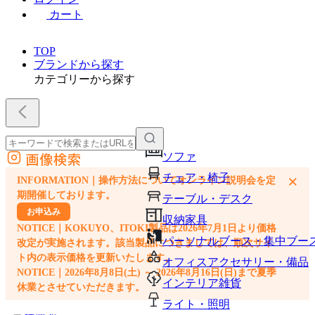
カート
TOP
ブランドから探す
カテゴリーから探す
画像検索
ソファ
外部サイトの商品をカートに追加
チェア・椅子
×
INFORMATION｜操作方法についてオンライン説明会を定
他のサイトで見つけた商品ページのURLを貼り付けて、カートに追加できます
期開催しております。
テーブル・デスク
お申込み
収納家具
NOTICE｜KOKUYO、ITOKI製品は2026年7月1日より価格
パーソナルブース・集中ブー
改定が実施されます。該当製品につきましては、順次サイ
ト内の表示価格を更新いたします。
オフィスアクセサリー・備品
NOTICE｜2026年8月8日(土) ～ 2026年8月16日(日)まで夏季
インテリア雑貨
休業とさせていただきます。
ライト・照明