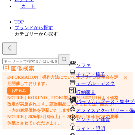
カート
TOP
ブランドから探す
カテゴリーから探す
ソファ
画像検索
外部サイトの商品をカートに追加
チェア・椅子
×
INFORMATION｜操作方法についてオンライン説明会を定
他のサイトで見つけた商品ページのURLを貼り付けて、カートに追加できます
テーブル・デスク
期開催しております。
お申込み
収納家具
NOTICE｜KOKUYO、ITOKI製品は2026年7月1日より価格
パーソナルブース・集中ブ
改定が実施されます。該当製品につきましては、順次サイ
オフィスアクセサリー・備
ト内の表示価格を更新いたします。
NOTICE｜2026年8月8日(土) ～ 2026年8月16日(日)まで夏季
インテリア雑貨
休業とさせていただきます。
ライト・照明