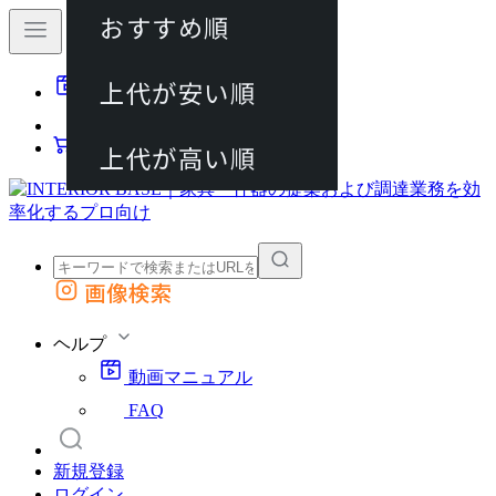
おすすめ順
80件
上代が安い順
動画マニュアル
120件
FAQ
カート
上代が高い順
画像検索
外部サイトの商品をカートに追加
他のサイトで見つけた商品ページのURLを貼り付けて、カートに追加できます
ヘルプ
動画マニュアル
FAQ
新規登録
ログイン