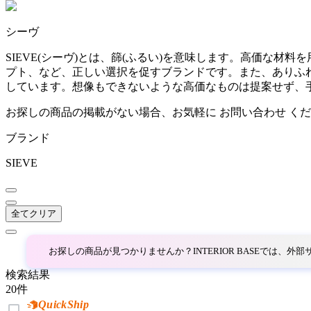
~
シーヴ
AINX
mm
SIEVE(シーヴ)とは、篩(ふるい)を意味します。高価な
プト、など、正しい選択を促すブランドです。また、ありふ
アイネクス
しています。想像もできないような高価なものは提案せず、
お探しの商品の掲載がない場合、お気軽に
お問い合わせ
くだ
aluna
ブランド
アルナ
SIEVE
Andreu World
全てクリア
アンドリューワールド
お探しの商品が見つかりませんか？INTERIOR BASEでは、
検索結果
ANONIMA CASTELLI
20
件
QuickShip