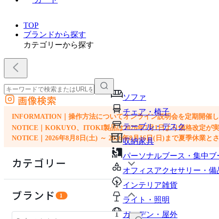
TOP
ブランドから探す
カテゴリーから探す
ソファ
画像検索
外部サイトの商品をカートに追加
チェア・椅子
他のサイトで見つけた商品ページのURLを貼り付けて、カートに追加できます
INFORMATION｜操作方法についてオンライン説明会を定期開催
テーブル・デスク
NOTICE｜KOKUYO、ITOKI製品は2026年7月1日より価
NOTICE｜2026年8月8日(土) ～ 2026年8月16日(日)まで夏季休
収納家具
パーソナルブース・集中ブ
カテゴリー
オフィスアクセサリー・備
インテリア雑貨
ソファ
ブランド
1
ライト・照明
チェア・椅子
ガーデン・屋外