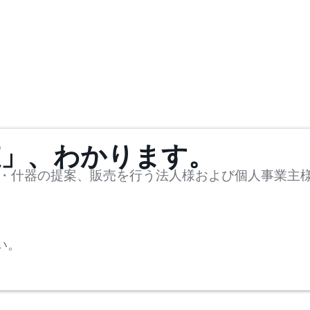
値」、わかります。
・什器の提案、販売を行う法人様および個人事業主
い。