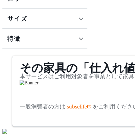
~
建具
オフプライス什器
円
サイズ
ADAL
幅
アダル
検索
特徴
~
ADAL TOTAL INTERIOR
mm
サステナビリティ商品
COLLECTION
その家具の「仕入れ
奥行
検索
アダルトータルインテリ
アコレクション
~
本サービスはご利用対象者を事業として家具
ADRS
mm
高さ
検索
アドレス
一般消費者の方は
subsclife
をご利用くださ
~
AICO
mm
座面高
検索
アイコ