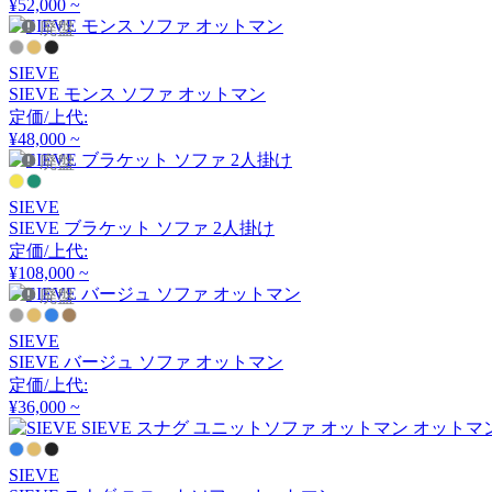
¥52,000 ~
アーメット
廃盤
SIEVE
ART WORK STUDIO
SIEVE モンス ソファ オットマン
定価/上代:
アートワークスタジオ
¥48,000 ~
廃盤
SIEVE
artek
SIEVE ブラケット ソファ 2人掛け
定価/上代:
アルテック
¥108,000 ~
廃盤
Artemide
SIEVE
SIEVE バージュ ソファ オットマン
定価/上代:
アルテミデ
¥36,000 ~
ARUNAi
SIEVE