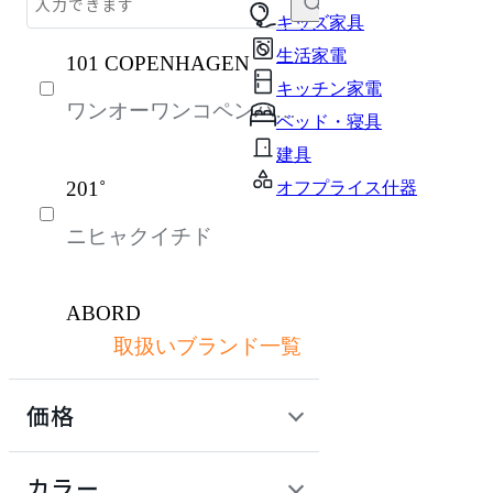
テーブル・デスク
キッズ家具
生活家電
101 COPENHAGEN
収納家具
キッチン家電
ワンオーワンコペンハー
パーソナルブース・集中ブース
ベッド・寝具
ゲン
オフィスアクセサリー・備品
建具
201˚
オフプライス什器
インテリア雑貨
ニヒャクイチド
ライト・照明
ガーデン・屋外
ABORD
キッズ家具
取扱いブランド一覧
アボール
生活家電
価格
キッチン家電
ACME Furniture
ベッド・寝具
定価 / 上代 (税抜)
検索
カラー
アクメファニチャー