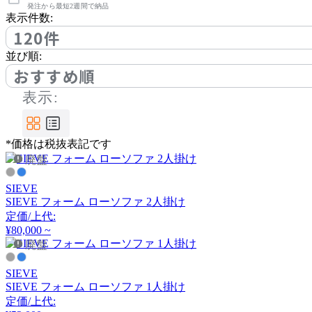
アノニマカステッリ
発注から最短2週間で納品
表示件数:
120件
Another Garden
並び順:
おすすめ順
アナザーガーデン
表示:
ARIAKE
*価格は税抜表記です
廃盤
アリアケ
SIEVE
SIEVE フォーム ローソファ 2人掛け
arper
定価/上代:
¥80,000 ~
アルペール
廃盤
SIEVE
SIEVE フォーム ローソファ 1人掛け
arrmet
定価/上代: