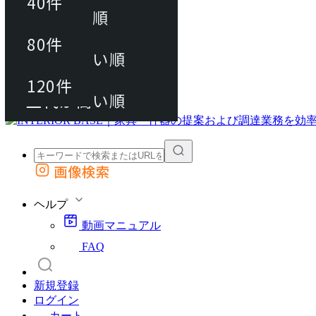
40件
おすすめ順
80件
80件
上代が安い順
動画マニュアル
120件
120件
FAQ
カート
上代が高い順
画像検索
外部サイトの商品をカートに追加
他のサイトで見つけた商品ページのURLを貼り付けて、カートに追加できます
ヘルプ
動画マニュアル
FAQ
新規登録
ログイン
カート