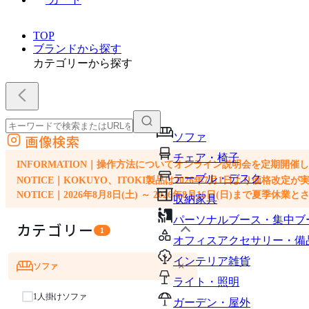
TOP
ブランドから探す
カテゴリーから探す
ソファ
画像検索
外部サイトの商品をカートに追加
チェア・椅子
他のサイトで見つけた商品ページのURLを貼り付けて、カートに追加できます
INFORMATION｜操作方法についてオンライン説明会を定期開催
テーブル・デスク
NOTICE｜KOKUYO、ITOKI製品は2026年7月1日より価
NOTICE｜2026年8月8日(土) ～ 2026年8月16日(日)まで夏季休
収納家具
パーソナルブース・集中ブ
カテゴリー
1
オフィスアクセサリー・備
インテリア雑貨
×
ソファ
ライト・照明
1人掛けソファ
ガーデン・屋外