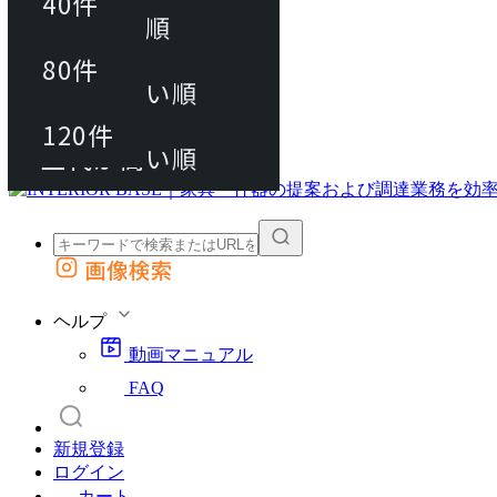
40件
おすすめ順
80件
80件
上代が安い順
動画マニュアル
120件
120件
FAQ
カート
上代が高い順
画像検索
外部サイトの商品をカートに追加
他のサイトで見つけた商品ページのURLを貼り付けて、カートに追加できます
ヘルプ
動画マニュアル
FAQ
新規登録
ログイン
カート