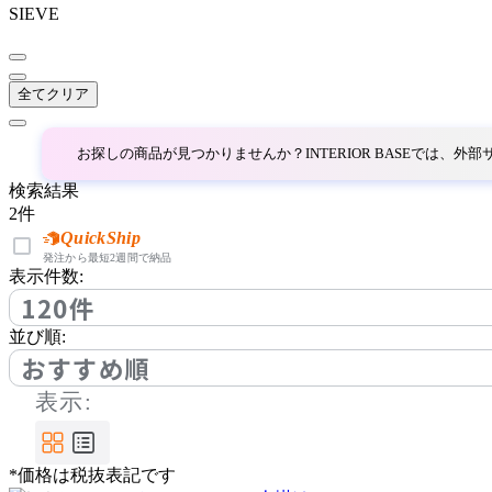
SIEVE
全てクリア
お探しの商品が見つかりませんか？INTERIOR BASEでは、
検索結果
2
件
QuickShip
発注から最短2週間で納品
表示件数:
120件
並び順:
おすすめ順
表示:
*価格は税抜表記です