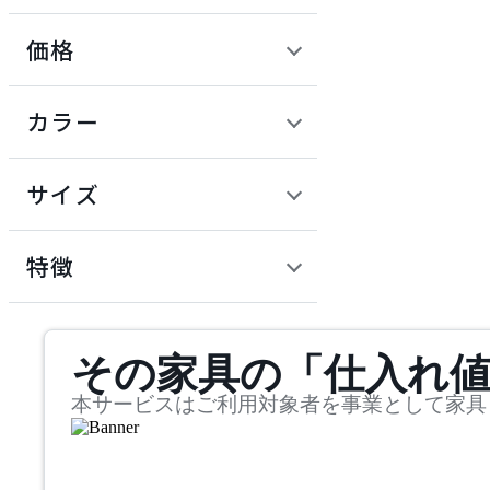
価格
OKAMURA
定価 / 上代 (税抜)
検索
カラー
オカムラ
~
円
サイズ
SIEVE
幅
シーヴ
検索
特徴
~
mm
サステナビリティ商品
その家具の「仕入れ
奥行
検索
~
本サービスはご利用対象者を事業として家具
mm
高さ
検索