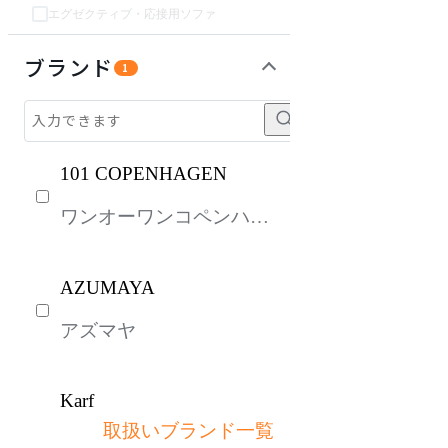
エグゼクティブ・応接用ソファ
チェア・椅子
テーブル・デスク
収納家具
パーソナルブース・集中ブース
オフィスアクセサリー・備品
インテリア雑貨
ライト・照明
ガーデン・屋外
キッズ家具
生活家電
キッチン家電
ベッド・寝具
建具
オフプライス什器
ブランド
1
101 COPENHAGEN
ワンオーワンコペンハー
ゲン
AZUMAYA
アズマヤ
Karf
取扱いブランド一覧
カーフ