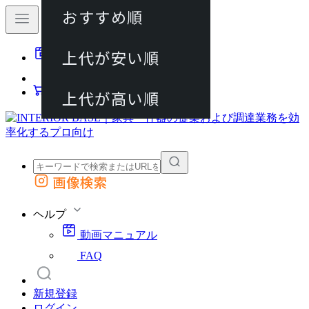
おすすめ順
80件
上代が安い順
動画マニュアル
120件
FAQ
カート
上代が高い順
画像検索
外部サイトの商品をカートに追加
他のサイトで見つけた商品ページのURLを貼り付けて、カートに追加できます
ヘルプ
動画マニュアル
FAQ
新規登録
ログイン